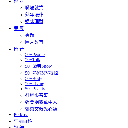
理 財
職場就業
熟年法律
退休理財
策 展
專題
圖片故事
影 音
50+People
50+Talk
50+讀者Show
50+熟齡MV特輯
50+Body
50+Living
50+Beauty
神經很有事
張曼娟我輩中人
鄧惠文時光心蘊
Podcast
生活百科
評 鑑