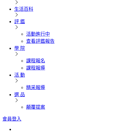
生活百科
評 鑑
活動進行中
查看評鑑報告
學 院
課程報名
課程報導
活 動
精采報導
選 品
顛覆提案
會員登入