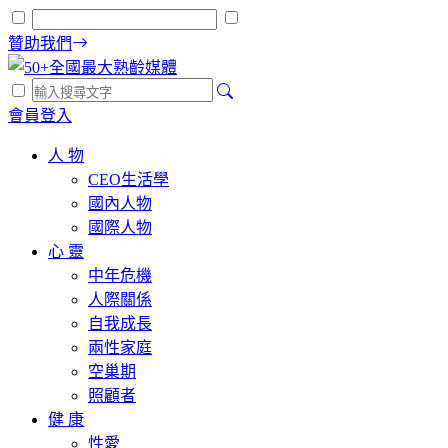
贊助我們
會員登入
人 物
CEO生活學
國內人物
國際人物
心 靈
中年危機
人際關係
自我成長
兩性家庭
空巢期
照顧者
健 康
性愛