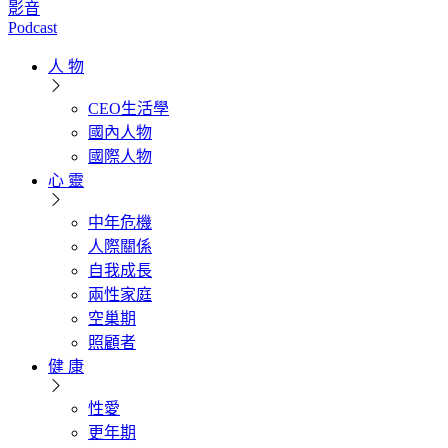
影音
Podcast
人 物
CEO生活學
國內人物
國際人物
心 靈
中年危機
人際關係
自我成長
兩性家庭
空巢期
照顧者
健 康
性愛
更年期