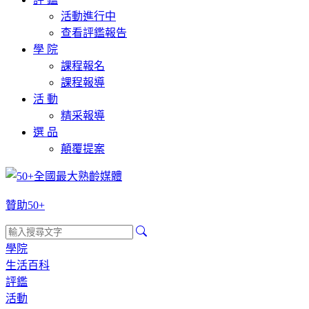
活動進行中
查看評鑑報告
學 院
課程報名
課程報導
活 動
精采報導
選 品
顛覆提案
贊助50+
學院
生活百科
評鑑
活動