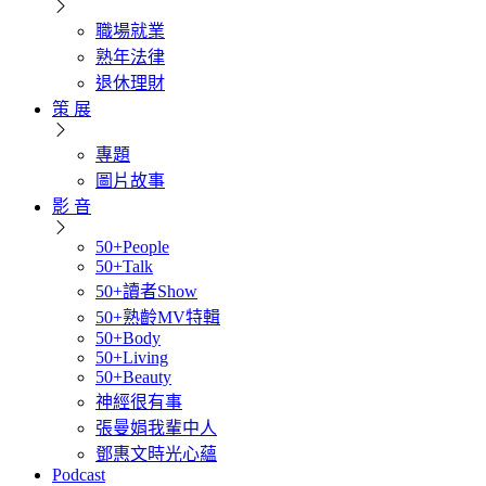
職場就業
熟年法律
退休理財
策 展
專題
圖片故事
影 音
50+People
50+Talk
50+讀者Show
50+熟齡MV特輯
50+Body
50+Living
50+Beauty
神經很有事
張曼娟我輩中人
鄧惠文時光心蘊
Podcast