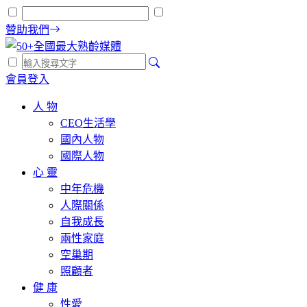
贊助我們
會員登入
人 物
CEO生活學
國內人物
國際人物
心 靈
中年危機
人際關係
自我成長
兩性家庭
空巢期
照顧者
健 康
性愛