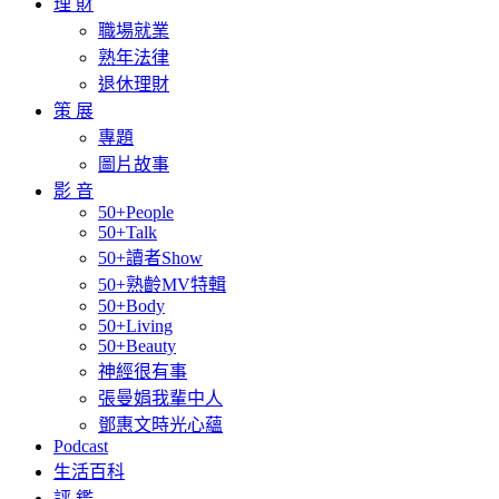
理 財
職場就業
熟年法律
退休理財
策 展
專題
圖片故事
影 音
50+People
50+Talk
50+讀者Show
50+熟齡MV特輯
50+Body
50+Living
50+Beauty
神經很有事
張曼娟我輩中人
鄧惠文時光心蘊
Podcast
生活百科
評 鑑