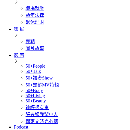
職場就業
熟年法律
退休理財
策 展
專題
圖片故事
影 音
50+People
50+Talk
50+讀者Show
50+熟齡MV特輯
50+Body
50+Living
50+Beauty
神經很有事
張曼娟我輩中人
鄧惠文時光心蘊
Podcast