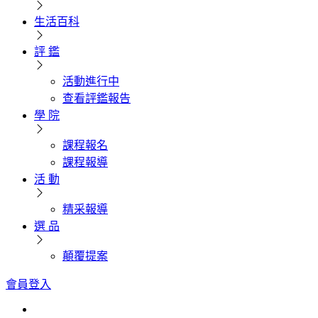
生活百科
評 鑑
活動進行中
查看評鑑報告
學 院
課程報名
課程報導
活 動
精采報導
選 品
顛覆提案
會員登入