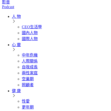
影音
Podcast
人 物
CEO生活學
國內人物
國際人物
心 靈
中年危機
人際關係
自我成長
兩性家庭
空巢期
照顧者
健 康
性愛
更年期