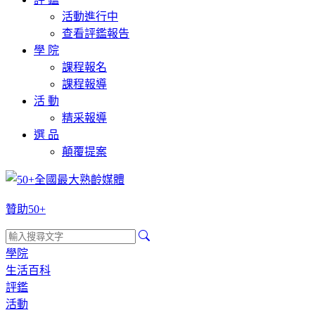
活動進行中
查看評鑑報告
學 院
課程報名
課程報導
活 動
精采報導
選 品
顛覆提案
贊助50+
學院
生活百科
評鑑
活動