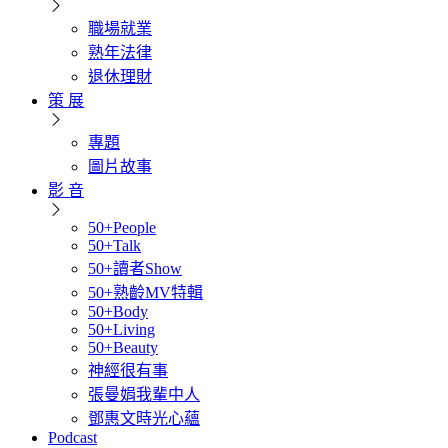
職場就業
熟年法律
退休理財
策 展
專題
圖片故事
影 音
50+People
50+Talk
50+讀者Show
50+熟齡MV特輯
50+Body
50+Living
50+Beauty
神經很有事
張曼娟我輩中人
鄧惠文時光心蘊
Podcast