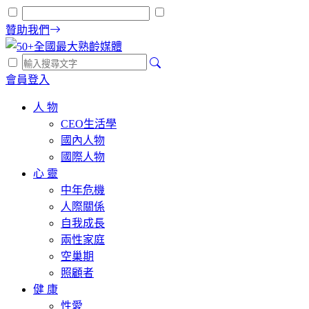
贊助我們
會員登入
人 物
CEO生活學
國內人物
國際人物
心 靈
中年危機
人際關係
自我成長
兩性家庭
空巢期
照顧者
健 康
性愛