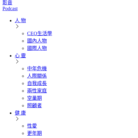
影音
Podcast
人 物
CEO生活學
國內人物
國際人物
心 靈
中年危機
人際關係
自我成長
兩性家庭
空巢期
照顧者
健 康
性愛
更年期