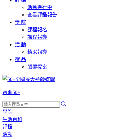
活動進行中
查看評鑑報告
學 院
課程報名
課程報導
活 動
精采報導
選 品
顛覆提案
贊助50+
學院
生活百科
評鑑
活動