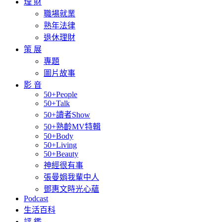
理 財
職場就業
熟年法律
退休理財
策 展
專題
圖片故事
影 音
50+People
50+Talk
50+讀者Show
50+熟齡MV特輯
50+Body
50+Living
50+Beauty
神經很有事
張曼娟我輩中人
鄧惠文時光心蘊
Podcast
生活百科
評 鑑