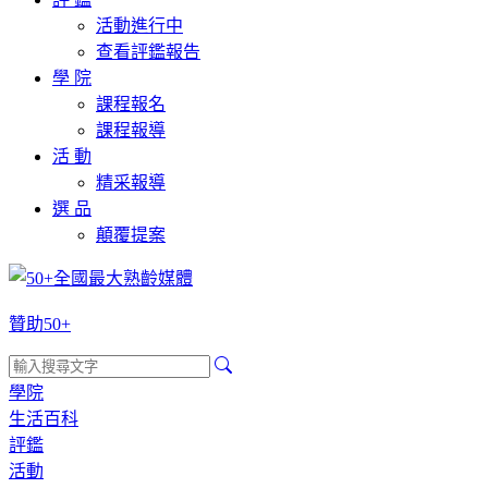
活動進行中
查看評鑑報告
學 院
課程報名
課程報導
活 動
精采報導
選 品
顛覆提案
贊助50+
學院
生活百科
評鑑
活動