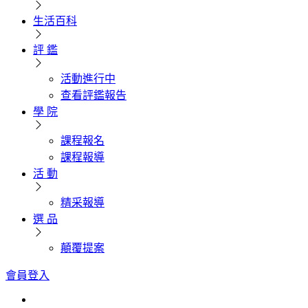
生活百科
評 鑑
活動進行中
查看評鑑報告
學 院
課程報名
課程報導
活 動
精采報導
選 品
顛覆提案
會員登入