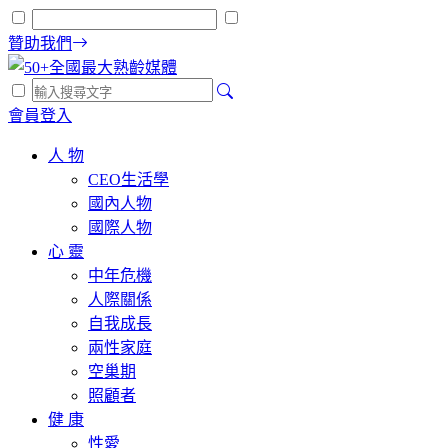
贊助我們
會員登入
人 物
CEO生活學
國內人物
國際人物
心 靈
中年危機
人際關係
自我成長
兩性家庭
空巢期
照顧者
健 康
性愛