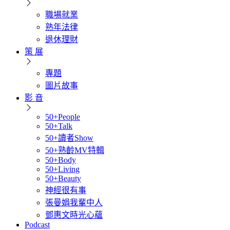
職場就業
熟年法律
退休理財
策 展
專題
圖片故事
影 音
50+People
50+Talk
50+讀者Show
50+熟齡MV特輯
50+Body
50+Living
50+Beauty
神經很有事
張曼娟我輩中人
鄧惠文時光心蘊
Podcast