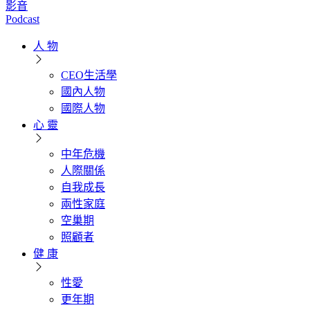
影音
Podcast
人 物
CEO生活學
國內人物
國際人物
心 靈
中年危機
人際關係
自我成長
兩性家庭
空巢期
照顧者
健 康
性愛
更年期