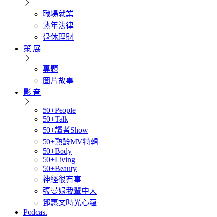
職場就業
熟年法律
退休理財
策 展
專題
圖片故事
影 音
50+People
50+Talk
50+讀者Show
50+熟齡MV特輯
50+Body
50+Living
50+Beauty
神經很有事
張曼娟我輩中人
鄧惠文時光心蘊
Podcast