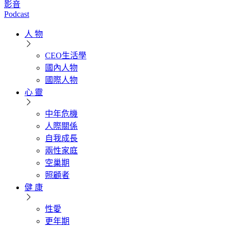
影音
Podcast
人 物
CEO生活學
國內人物
國際人物
心 靈
中年危機
人際關係
自我成長
兩性家庭
空巢期
照顧者
健 康
性愛
更年期