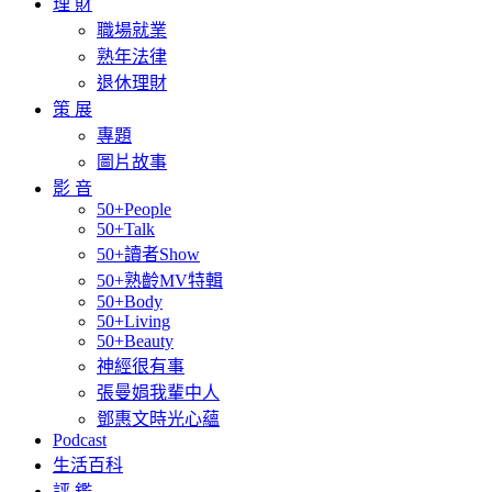
理 財
職場就業
熟年法律
退休理財
策 展
專題
圖片故事
影 音
50+People
50+Talk
50+讀者Show
50+熟齡MV特輯
50+Body
50+Living
50+Beauty
神經很有事
張曼娟我輩中人
鄧惠文時光心蘊
Podcast
生活百科
評 鑑