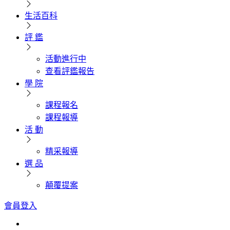
生活百科
評 鑑
活動進行中
查看評鑑報告
學 院
課程報名
課程報導
活 動
精采報導
選 品
顛覆提案
會員登入