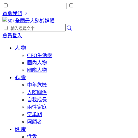
贊助我們
會員登入
人 物
CEO生活學
國內人物
國際人物
心 靈
中年危機
人際關係
自我成長
兩性家庭
空巢期
照顧者
健 康
性愛