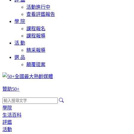
活動進行中
查看評鑑報告
學 院
課程報名
課程報導
活 動
精采報導
選 品
顛覆提案
贊助50+
學院
生活百科
評鑑
活動