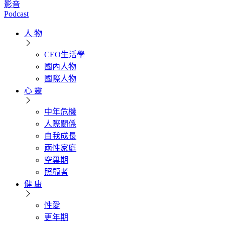
影音
Podcast
人 物
CEO生活學
國內人物
國際人物
心 靈
中年危機
人際關係
自我成長
兩性家庭
空巢期
照顧者
健 康
性愛
更年期