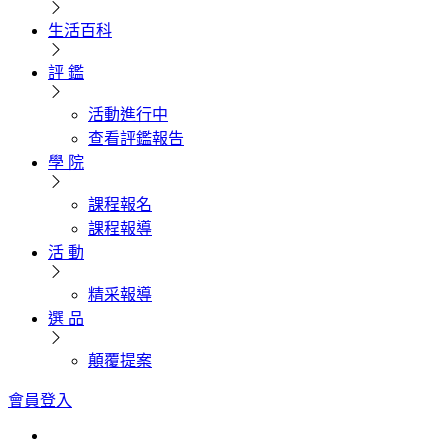
生活百科
評 鑑
活動進行中
查看評鑑報告
學 院
課程報名
課程報導
活 動
精采報導
選 品
顛覆提案
會員登入