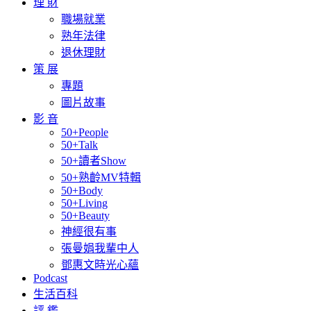
理 財
職場就業
熟年法律
退休理財
策 展
專題
圖片故事
影 音
50+People
50+Talk
50+讀者Show
50+熟齡MV特輯
50+Body
50+Living
50+Beauty
神經很有事
張曼娟我輩中人
鄧惠文時光心蘊
Podcast
生活百科
評 鑑