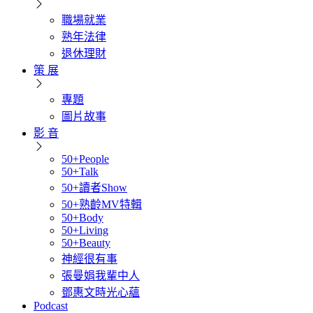
職場就業
熟年法律
退休理財
策 展
專題
圖片故事
影 音
50+People
50+Talk
50+讀者Show
50+熟齡MV特輯
50+Body
50+Living
50+Beauty
神經很有事
張曼娟我輩中人
鄧惠文時光心蘊
Podcast