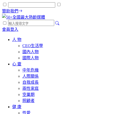
贊助我們
會員登入
人 物
CEO生活學
國內人物
國際人物
心 靈
中年危機
人際關係
自我成長
兩性家庭
空巢期
照顧者
健 康
性愛