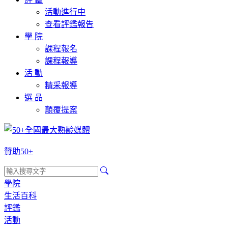
活動進行中
查看評鑑報告
學 院
課程報名
課程報導
活 動
精采報導
選 品
顛覆提案
贊助50+
學院
生活百科
評鑑
活動