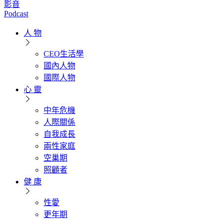
影音
Podcast
人 物
CEO生活學
國內人物
國際人物
心 靈
中年危機
人際關係
自我成長
兩性家庭
空巢期
照顧者
健 康
性愛
更年期