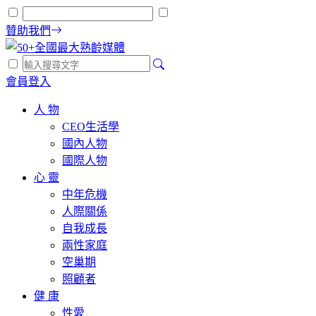
贊助我們
會員登入
人 物
CEO生活學
國內人物
國際人物
心 靈
中年危機
人際關係
自我成長
兩性家庭
空巢期
照顧者
健 康
性愛