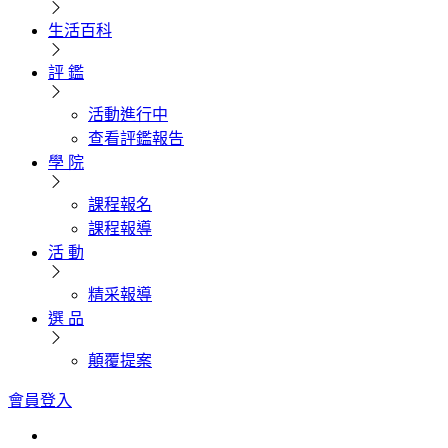
生活百科
評 鑑
活動進行中
查看評鑑報告
學 院
課程報名
課程報導
活 動
精采報導
選 品
顛覆提案
會員登入