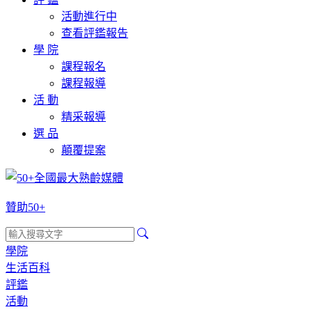
活動進行中
查看評鑑報告
學 院
課程報名
課程報導
活 動
精采報導
選 品
顛覆提案
贊助50+
學院
生活百科
評鑑
活動