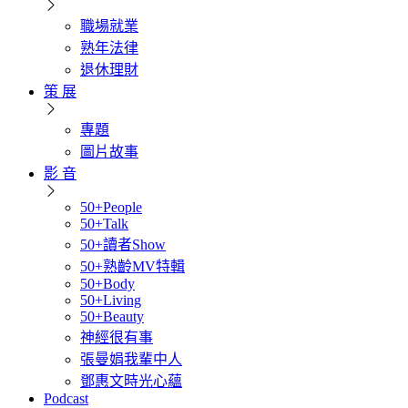
職場就業
熟年法律
退休理財
策 展
專題
圖片故事
影 音
50+People
50+Talk
50+讀者Show
50+熟齡MV特輯
50+Body
50+Living
50+Beauty
神經很有事
張曼娟我輩中人
鄧惠文時光心蘊
Podcast