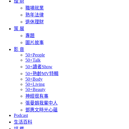
理 財
職場就業
熟年法律
退休理財
策 展
專題
圖片故事
影 音
50+People
50+Talk
50+讀者Show
50+熟齡MV特輯
50+Body
50+Living
50+Beauty
神經很有事
張曼娟我輩中人
鄧惠文時光心蘊
Podcast
生活百科
評 鑑