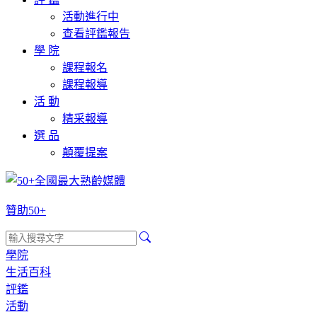
活動進行中
查看評鑑報告
學 院
課程報名
課程報導
活 動
精采報導
選 品
顛覆提案
贊助50+
學院
生活百科
評鑑
活動