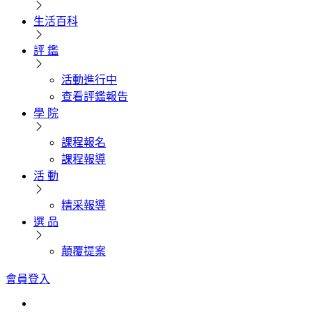
生活百科
評 鑑
活動進行中
查看評鑑報告
學 院
課程報名
課程報導
活 動
精采報導
選 品
顛覆提案
會員登入