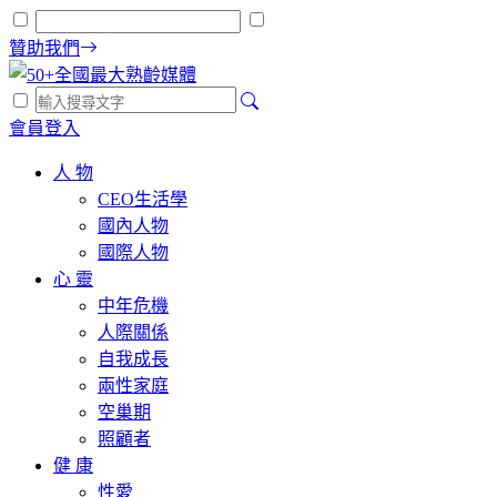
贊助我們
會員登入
人 物
CEO生活學
國內人物
國際人物
心 靈
中年危機
人際關係
自我成長
兩性家庭
空巢期
照顧者
健 康
性愛