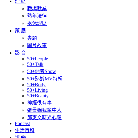
理 財
職場就業
熟年法律
退休理財
策 展
專題
圖片故事
影 音
50+People
50+Talk
50+讀者Show
50+熟齡MV特輯
50+Body
50+Living
50+Beauty
神經很有事
張曼娟我輩中人
鄧惠文時光心蘊
Podcast
生活百科
評 鑑