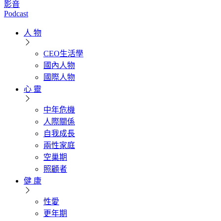
影音
Podcast
人 物
CEO生活學
國內人物
國際人物
心 靈
中年危機
人際關係
自我成長
兩性家庭
空巢期
照顧者
健 康
性愛
更年期