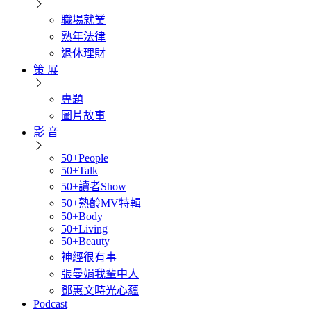
職場就業
熟年法律
退休理財
策 展
專題
圖片故事
影 音
50+People
50+Talk
50+讀者Show
50+熟齡MV特輯
50+Body
50+Living
50+Beauty
神經很有事
張曼娟我輩中人
鄧惠文時光心蘊
Podcast