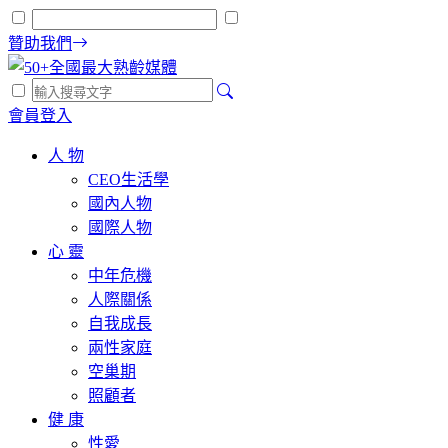
贊助我們
會員登入
人 物
CEO生活學
國內人物
國際人物
心 靈
中年危機
人際關係
自我成長
兩性家庭
空巢期
照顧者
健 康
性愛