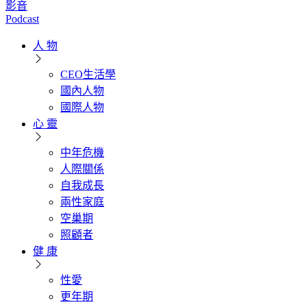
影音
Podcast
人 物
CEO生活學
國內人物
國際人物
心 靈
中年危機
人際關係
自我成長
兩性家庭
空巢期
照顧者
健 康
性愛
更年期