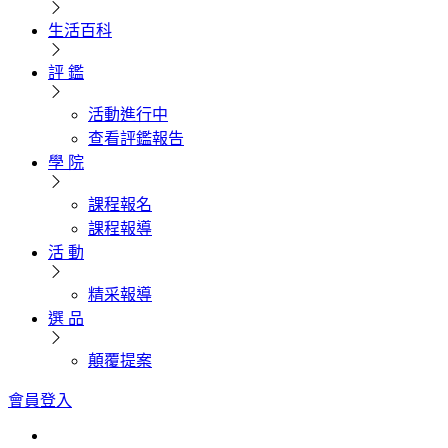
生活百科
評 鑑
活動進行中
查看評鑑報告
學 院
課程報名
課程報導
活 動
精采報導
選 品
顛覆提案
會員登入