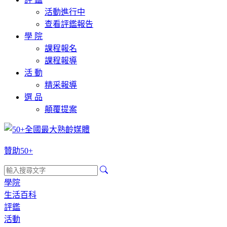
活動進行中
查看評鑑報告
學 院
課程報名
課程報導
活 動
精采報導
選 品
顛覆提案
贊助50+
學院
生活百科
評鑑
活動