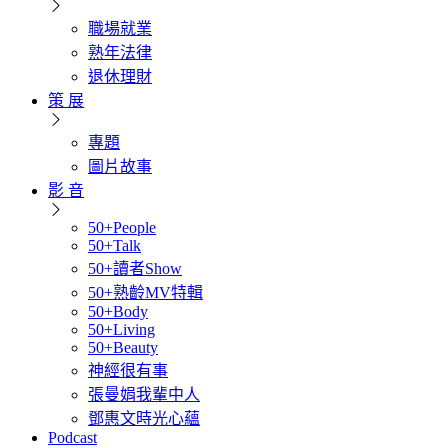
職場就業
熟年法律
退休理財
策 展
專題
圖片故事
影 音
50+People
50+Talk
50+讀者Show
50+熟齡MV特輯
50+Body
50+Living
50+Beauty
神經很有事
張曼娟我輩中人
鄧惠文時光心蘊
Podcast