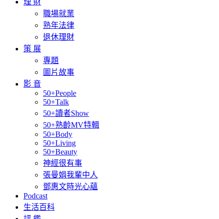
理 財
職場就業
熟年法律
退休理財
策 展
專題
圖片故事
影 音
50+People
50+Talk
50+讀者Show
50+熟齡MV特輯
50+Body
50+Living
50+Beauty
神經很有事
張曼娟我輩中人
鄧惠文時光心蘊
Podcast
生活百科
評 鑑