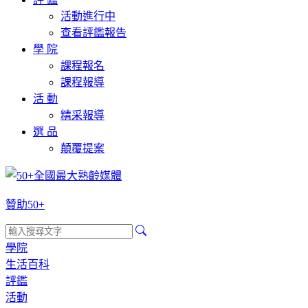
活動進行中
查看評鑑報告
學 院
課程報名
課程報導
活 動
精采報導
選 品
顛覆提案
贊助50+
學院
生活百科
評鑑
活動