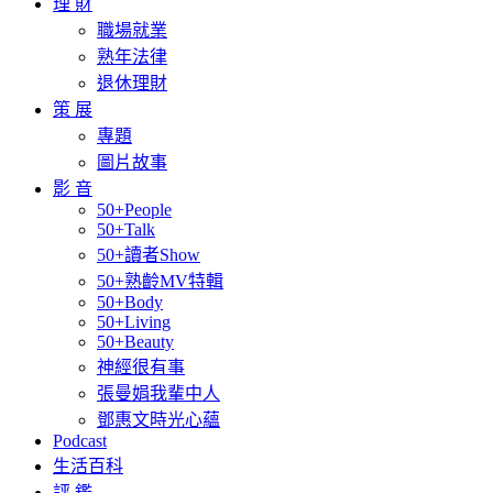
理 財
職場就業
熟年法律
退休理財
策 展
專題
圖片故事
影 音
50+People
50+Talk
50+讀者Show
50+熟齡MV特輯
50+Body
50+Living
50+Beauty
神經很有事
張曼娟我輩中人
鄧惠文時光心蘊
Podcast
生活百科
評 鑑