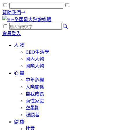
贊助我們
會員登入
人 物
CEO生活學
國內人物
國際人物
心 靈
中年危機
人際關係
自我成長
兩性家庭
空巢期
照顧者
健 康
性愛