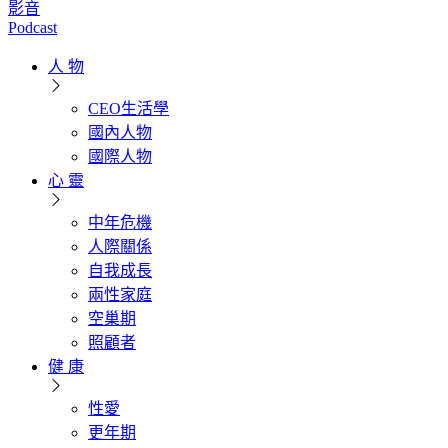
影音
Podcast
人 物
CEO生活學
國內人物
國際人物
心 靈
中年危機
人際關係
自我成長
兩性家庭
空巢期
照顧者
健 康
性愛
更年期