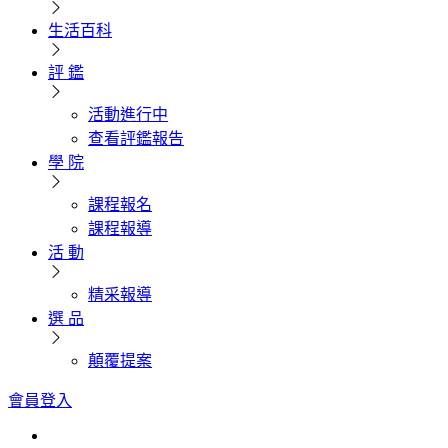
生活百科
評 鑑
活動進行中
查看評鑑報告
學 院
課程報名
課程報導
活 動
精采報導
選 品
顛覆提案
會員登入