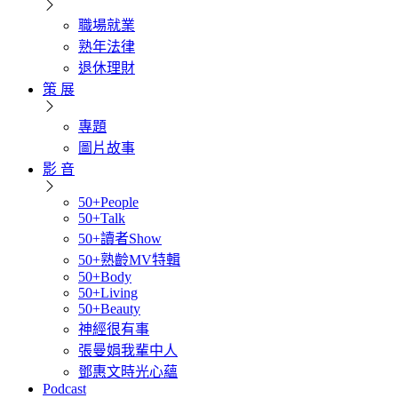
職場就業
熟年法律
退休理財
策 展
專題
圖片故事
影 音
50+People
50+Talk
50+讀者Show
50+熟齡MV特輯
50+Body
50+Living
50+Beauty
神經很有事
張曼娟我輩中人
鄧惠文時光心蘊
Podcast