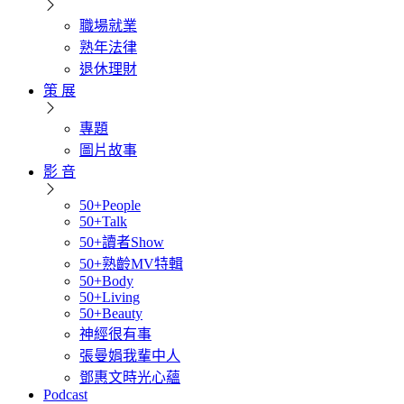
職場就業
熟年法律
退休理財
策 展
專題
圖片故事
影 音
50+People
50+Talk
50+讀者Show
50+熟齡MV特輯
50+Body
50+Living
50+Beauty
神經很有事
張曼娟我輩中人
鄧惠文時光心蘊
Podcast