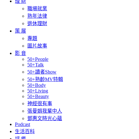
理 財
職場就業
熟年法律
退休理財
策 展
專題
圖片故事
影 音
50+People
50+Talk
50+讀者Show
50+熟齡MV特輯
50+Body
50+Living
50+Beauty
神經很有事
張曼娟我輩中人
鄧惠文時光心蘊
Podcast
生活百科
評 鑑