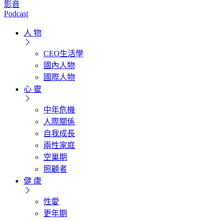
影音
Podcast
人 物
CEO生活學
國內人物
國際人物
心 靈
中年危機
人際關係
自我成長
兩性家庭
空巢期
照顧者
健 康
性愛
更年期