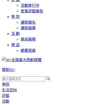
活動進行中
查看評鑑報告
學 院
課程報名
課程報導
活 動
精采報導
選 品
顛覆提案
贊助50+
學院
生活百科
評鑑
活動