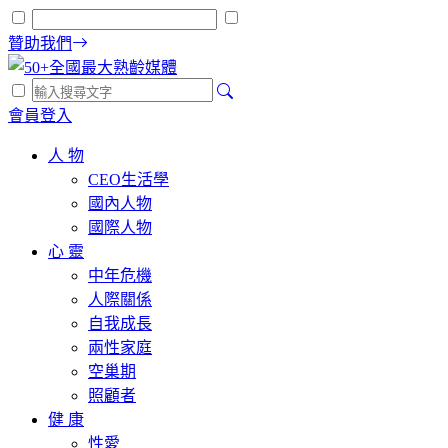
贊助我們
會員登入
人 物
CEO生活學
國內人物
國際人物
心 靈
中年危機
人際關係
自我成長
兩性家庭
空巢期
照顧者
健 康
性愛