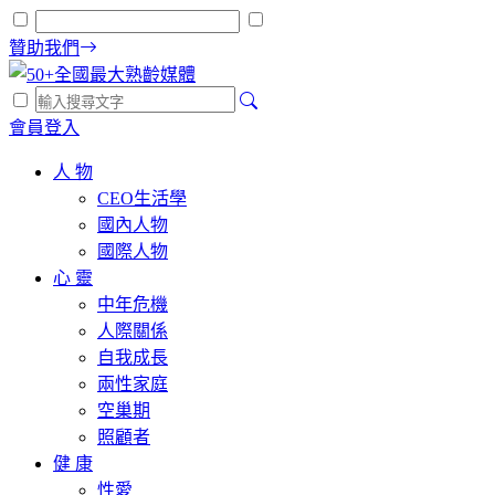
贊助我們
會員登入
人 物
CEO生活學
國內人物
國際人物
心 靈
中年危機
人際關係
自我成長
兩性家庭
空巢期
照顧者
健 康
性愛