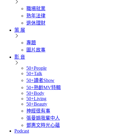
職場就業
熟年法律
退休理財
策 展
專題
圖片故事
影 音
50+People
50+Talk
50+讀者Show
50+熟齡MV特輯
50+Body
50+Living
50+Beauty
神經很有事
張曼娟我輩中人
鄧惠文時光心蘊
Podcast