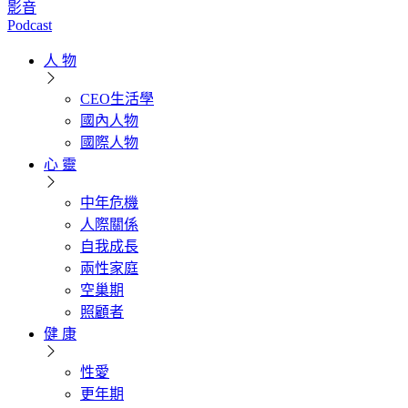
影音
Podcast
人 物
CEO生活學
國內人物
國際人物
心 靈
中年危機
人際關係
自我成長
兩性家庭
空巢期
照顧者
健 康
性愛
更年期