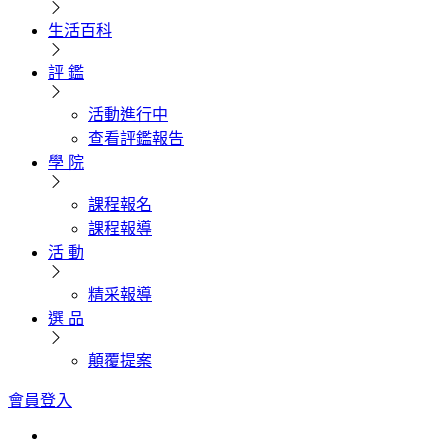
生活百科
評 鑑
活動進行中
查看評鑑報告
學 院
課程報名
課程報導
活 動
精采報導
選 品
顛覆提案
會員登入