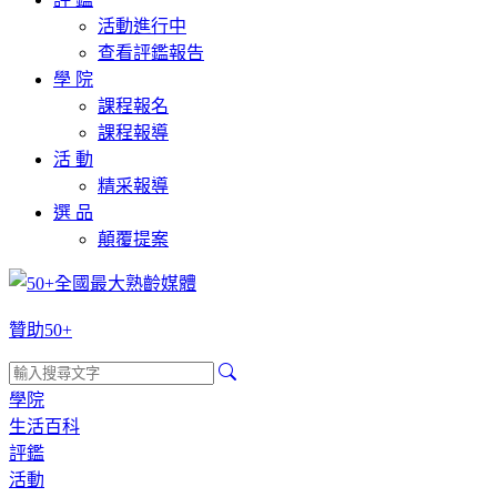
活動進行中
查看評鑑報告
學 院
課程報名
課程報導
活 動
精采報導
選 品
顛覆提案
贊助50+
學院
生活百科
評鑑
活動