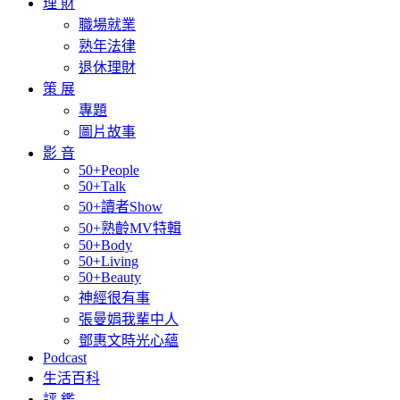
理 財
職場就業
熟年法律
退休理財
策 展
專題
圖片故事
影 音
50+People
50+Talk
50+讀者Show
50+熟齡MV特輯
50+Body
50+Living
50+Beauty
神經很有事
張曼娟我輩中人
鄧惠文時光心蘊
Podcast
生活百科
評 鑑