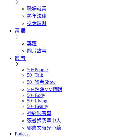
職場就業
熟年法律
退休理財
策 展
專題
圖片故事
影 音
50+People
50+Talk
50+讀者Show
50+熟齡MV特輯
50+Body
50+Living
50+Beauty
神經很有事
張曼娟我輩中人
鄧惠文時光心蘊
Podcast