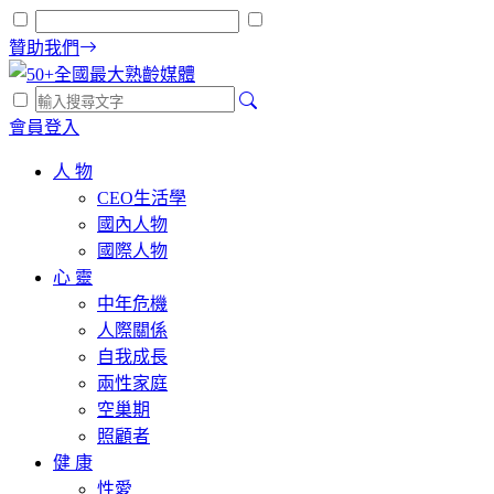
贊助我們
會員登入
人 物
CEO生活學
國內人物
國際人物
心 靈
中年危機
人際關係
自我成長
兩性家庭
空巢期
照顧者
健 康
性愛