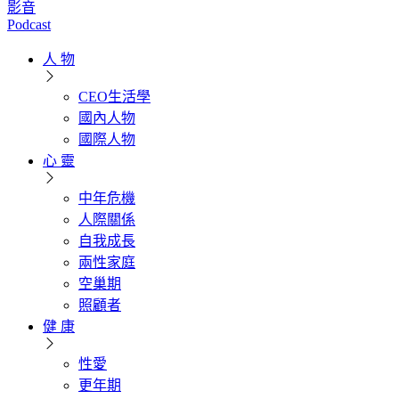
影音
Podcast
人 物
CEO生活學
國內人物
國際人物
心 靈
中年危機
人際關係
自我成長
兩性家庭
空巢期
照顧者
健 康
性愛
更年期