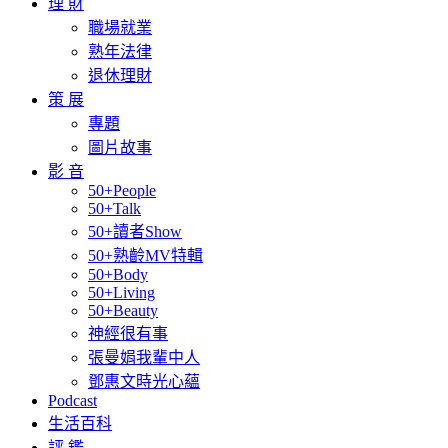
理 財
職場就業
熟年法律
退休理財
策 展
專題
圖片故事
影 音
50+People
50+Talk
50+讀者Show
50+熟齡MV特輯
50+Body
50+Living
50+Beauty
神經很有事
張曼娟我輩中人
鄧惠文時光心蘊
Podcast
生活百科
評 鑑