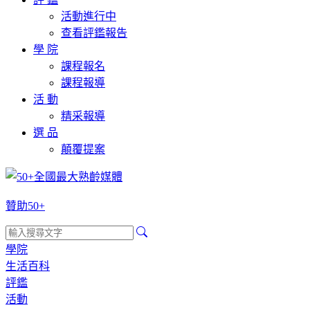
活動進行中
查看評鑑報告
學 院
課程報名
課程報導
活 動
精采報導
選 品
顛覆提案
贊助50+
學院
生活百科
評鑑
活動