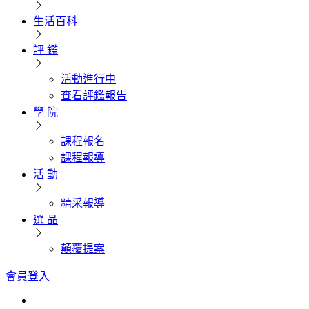
生活百科
評 鑑
活動進行中
查看評鑑報告
學 院
課程報名
課程報導
活 動
精采報導
選 品
顛覆提案
會員登入