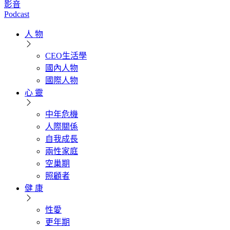
影音
Podcast
人 物
CEO生活學
國內人物
國際人物
心 靈
中年危機
人際關係
自我成長
兩性家庭
空巢期
照顧者
健 康
性愛
更年期