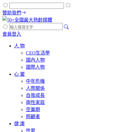
贊助我們
會員登入
人 物
CEO生活學
國內人物
國際人物
心 靈
中年危機
人際關係
自我成長
兩性家庭
空巢期
照顧者
健 康
性愛