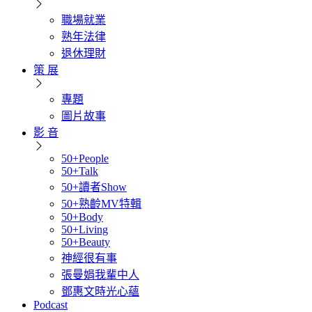
職場就業
熟年法律
退休理財
策 展
專題
圖片故事
影 音
50+People
50+Talk
50+讀者Show
50+熟齡MV特輯
50+Body
50+Living
50+Beauty
神經很有事
張曼娟我輩中人
鄧惠文時光心蘊
Podcast