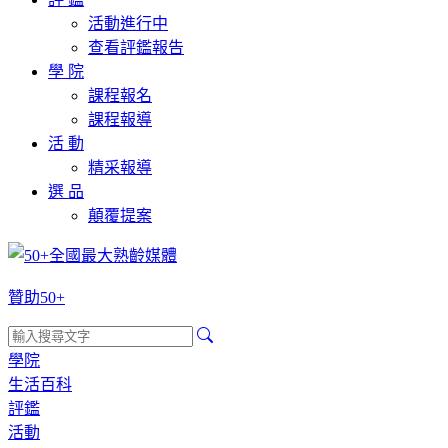
活動進行中
查看評鑑報告
學 院
課程報名
課程報導
活 動
精采報導
選 品
顛覆提案
贊助50+
學院
生活百科
評鑑
活動