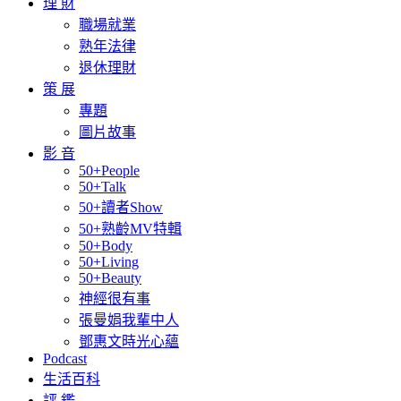
理 財
職場就業
熟年法律
退休理財
策 展
專題
圖片故事
影 音
50+People
50+Talk
50+讀者Show
50+熟齡MV特輯
50+Body
50+Living
50+Beauty
神經很有事
張曼娟我輩中人
鄧惠文時光心蘊
Podcast
生活百科
評 鑑