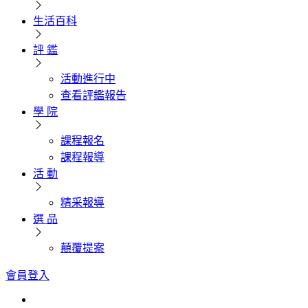
生活百科
評 鑑
活動進行中
查看評鑑報告
學 院
課程報名
課程報導
活 動
精采報導
選 品
顛覆提案
會員登入