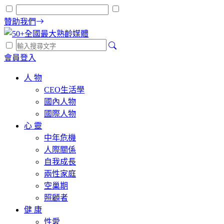
贊助我們
會員登入
人 物
CEO生活學
國內人物
國際人物
心 靈
中年危機
人際關係
自我成長
兩性家庭
空巢期
照顧者
健 康
性愛