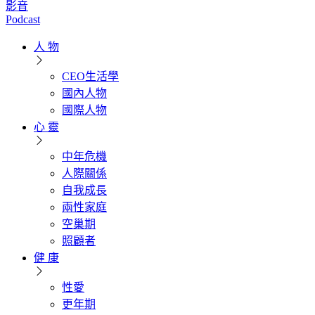
影音
Podcast
人 物
CEO生活學
國內人物
國際人物
心 靈
中年危機
人際關係
自我成長
兩性家庭
空巢期
照顧者
健 康
性愛
更年期