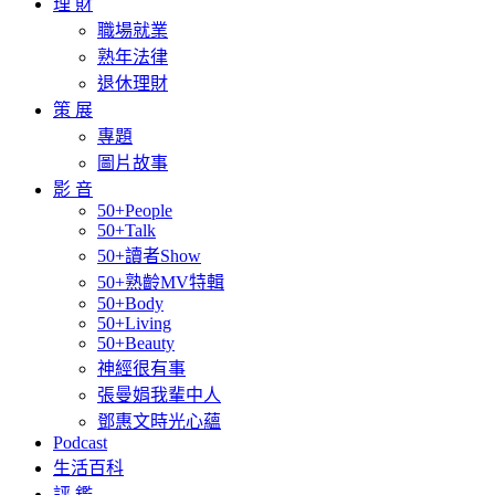
理 財
職場就業
熟年法律
退休理財
策 展
專題
圖片故事
影 音
50+People
50+Talk
50+讀者Show
50+熟齡MV特輯
50+Body
50+Living
50+Beauty
神經很有事
張曼娟我輩中人
鄧惠文時光心蘊
Podcast
生活百科
評 鑑