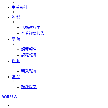
生活百科
評 鑑
活動進行中
查看評鑑報告
學 院
課程報名
課程報導
活 動
精采報導
選 品
顛覆提案
會員登入