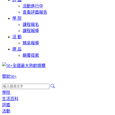
活動進行中
查看評鑑報告
學 院
課程報名
課程報導
活 動
精采報導
選 品
顛覆提案
贊助50+
學院
生活百科
評鑑
活動