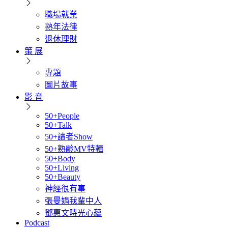
職場就業
熟年法律
退休理財
策 展
專題
圖片故事
影 音
50+People
50+Talk
50+讀者Show
50+熟齡MV特輯
50+Body
50+Living
50+Beauty
神經很有事
張曼娟我輩中人
鄧惠文時光心蘊
Podcast