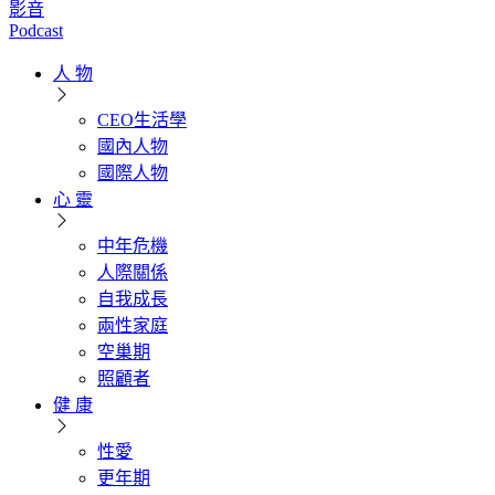
影音
Podcast
人 物
CEO生活學
國內人物
國際人物
心 靈
中年危機
人際關係
自我成長
兩性家庭
空巢期
照顧者
健 康
性愛
更年期