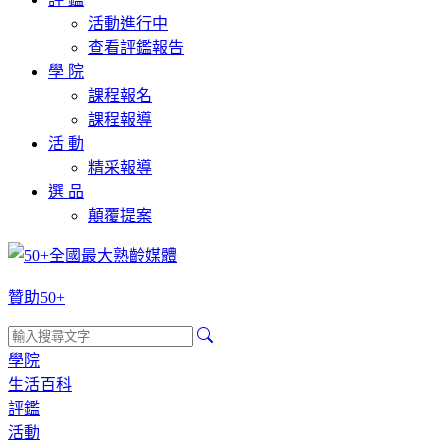
活動進行中
查看評鑑報告
學 院
課程報名
課程報導
活 動
精采報導
選 品
顛覆提案
贊助50+
學院
生活百科
評鑑
活動