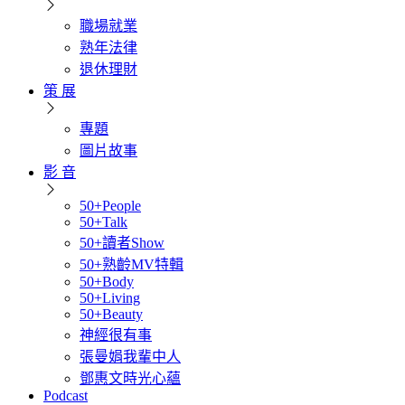
職場就業
熟年法律
退休理財
策 展
專題
圖片故事
影 音
50+People
50+Talk
50+讀者Show
50+熟齡MV特輯
50+Body
50+Living
50+Beauty
神經很有事
張曼娟我輩中人
鄧惠文時光心蘊
Podcast