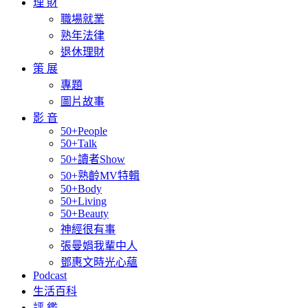
理 財
職場就業
熟年法律
退休理財
策 展
專題
圖片故事
影 音
50+People
50+Talk
50+讀者Show
50+熟齡MV特輯
50+Body
50+Living
50+Beauty
神經很有事
張曼娟我輩中人
鄧惠文時光心蘊
Podcast
生活百科
評 鑑