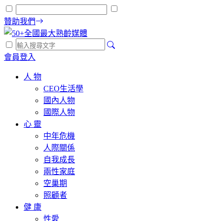
贊助我們
會員登入
人 物
CEO生活學
國內人物
國際人物
心 靈
中年危機
人際關係
自我成長
兩性家庭
空巢期
照顧者
健 康
性愛