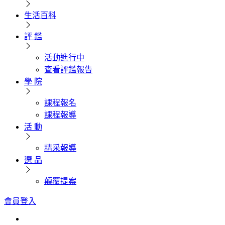
生活百科
評 鑑
活動進行中
查看評鑑報告
學 院
課程報名
課程報導
活 動
精采報導
選 品
顛覆提案
會員登入