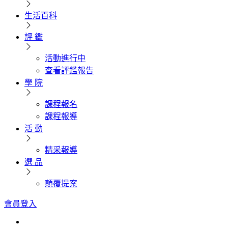
生活百科
評 鑑
活動進行中
查看評鑑報告
學 院
課程報名
課程報導
活 動
精采報導
選 品
顛覆提案
會員登入