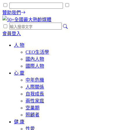
贊助我們
會員登入
人 物
CEO生活學
國內人物
國際人物
心 靈
中年危機
人際關係
自我成長
兩性家庭
空巢期
照顧者
健 康
性愛