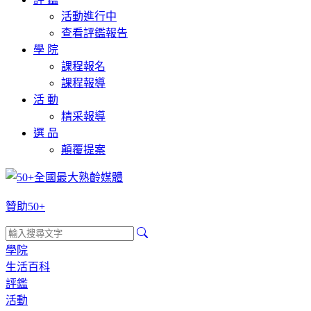
活動進行中
查看評鑑報告
學 院
課程報名
課程報導
活 動
精采報導
選 品
顛覆提案
贊助50+
學院
生活百科
評鑑
活動