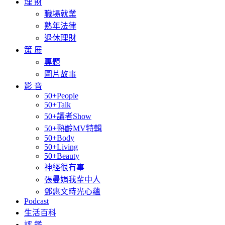
理 財
職場就業
熟年法律
退休理財
策 展
專題
圖片故事
影 音
50+People
50+Talk
50+讀者Show
50+熟齡MV特輯
50+Body
50+Living
50+Beauty
神經很有事
張曼娟我輩中人
鄧惠文時光心蘊
Podcast
生活百科
評 鑑