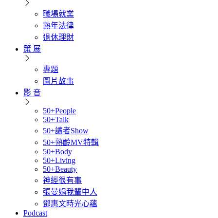
職場就業
熟年法律
退休理財
策 展
專題
圖片故事
影 音
50+People
50+Talk
50+讀者Show
50+熟齡MV特輯
50+Body
50+Living
50+Beauty
神經很有事
張曼娟我輩中人
鄧惠文時光心蘊
Podcast