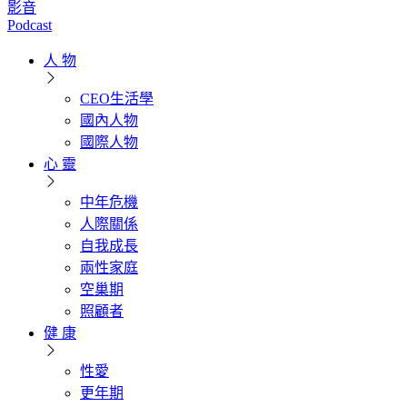
影音
Podcast
人 物
CEO生活學
國內人物
國際人物
心 靈
中年危機
人際關係
自我成長
兩性家庭
空巢期
照顧者
健 康
性愛
更年期