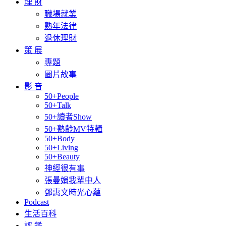
理 財
職場就業
熟年法律
退休理財
策 展
專題
圖片故事
影 音
50+People
50+Talk
50+讀者Show
50+熟齡MV特輯
50+Body
50+Living
50+Beauty
神經很有事
張曼娟我輩中人
鄧惠文時光心蘊
Podcast
生活百科
評 鑑