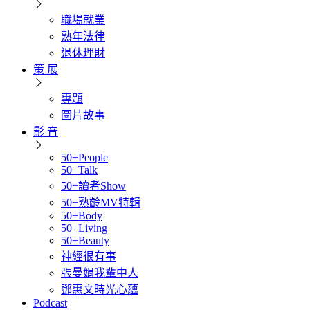
職場就業
熟年法律
退休理財
策 展
專題
圖片故事
影 音
50+People
50+Talk
50+讀者Show
50+熟齡MV特輯
50+Body
50+Living
50+Beauty
神經很有事
張曼娟我輩中人
鄧惠文時光心蘊
Podcast