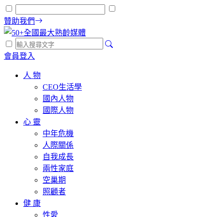
贊助我們
會員登入
人 物
CEO生活學
國內人物
國際人物
心 靈
中年危機
人際關係
自我成長
兩性家庭
空巢期
照顧者
健 康
性愛