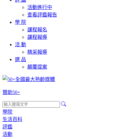
活動進行中
查看評鑑報告
學 院
課程報名
課程報導
活 動
精采報導
選 品
顛覆提案
贊助50+
學院
生活百科
評鑑
活動