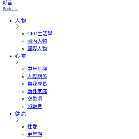
影音
Podcast
人 物
CEO生活學
國內人物
國際人物
心 靈
中年危機
人際關係
自我成長
兩性家庭
空巢期
照顧者
健 康
性愛
更年期