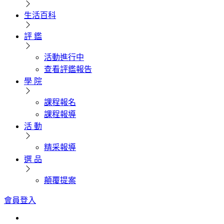
生活百科
評 鑑
活動進行中
查看評鑑報告
學 院
課程報名
課程報導
活 動
精采報導
選 品
顛覆提案
會員登入