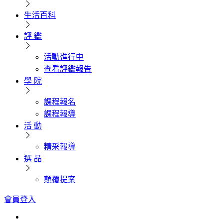
生活百科
評 鑑
活動進行中
查看評鑑報告
學 院
課程報名
課程報導
活 動
精采報導
選 品
顛覆提案
會員登入