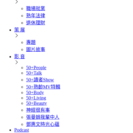
職場就業
熟年法律
退休理財
策 展
專題
圖片故事
影 音
50+People
50+Talk
50+讀者Show
50+熟齡MV特輯
50+Body
50+Living
50+Beauty
神經很有事
張曼娟我輩中人
鄧惠文時光心蘊
Podcast