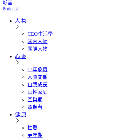
影音
Podcast
人 物
CEO生活學
國內人物
國際人物
心 靈
中年危機
人際關係
自我成長
兩性家庭
空巢期
照顧者
健 康
性愛
更年期