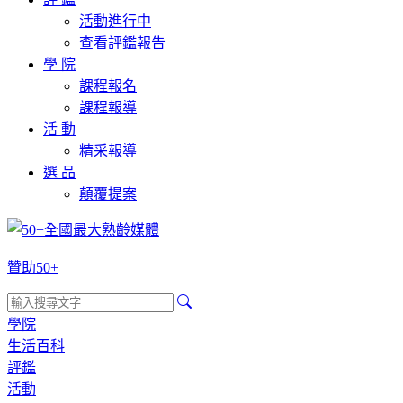
活動進行中
查看評鑑報告
學 院
課程報名
課程報導
活 動
精采報導
選 品
顛覆提案
贊助50+
學院
生活百科
評鑑
活動