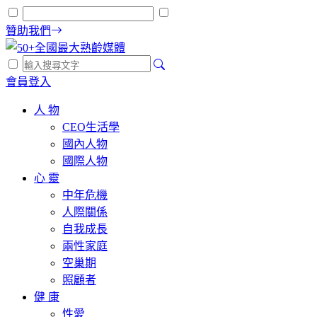
贊助我們
會員登入
人 物
CEO生活學
國內人物
國際人物
心 靈
中年危機
人際關係
自我成長
兩性家庭
空巢期
照顧者
健 康
性愛