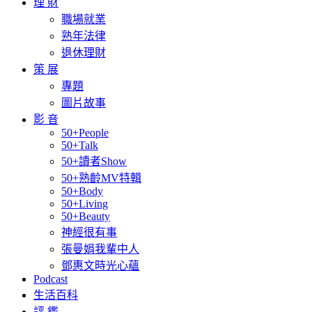
理 財
職場就業
熟年法律
退休理財
策 展
專題
圖片故事
影 音
50+People
50+Talk
50+讀者Show
50+熟齡MV特輯
50+Body
50+Living
50+Beauty
神經很有事
張曼娟我輩中人
鄧惠文時光心蘊
Podcast
生活百科
評 鑑