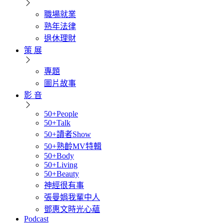
職場就業
熟年法律
退休理財
策 展
專題
圖片故事
影 音
50+People
50+Talk
50+讀者Show
50+熟齡MV特輯
50+Body
50+Living
50+Beauty
神經很有事
張曼娟我輩中人
鄧惠文時光心蘊
Podcast