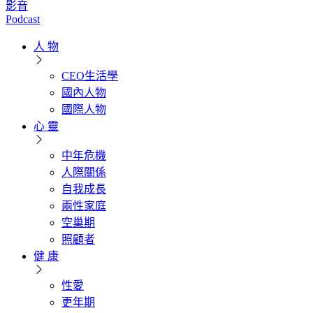
影音
Podcast
人 物
CEO生活學
國內人物
國際人物
心 靈
中年危機
人際關係
自我成長
兩性家庭
空巢期
照顧者
健 康
性愛
更年期