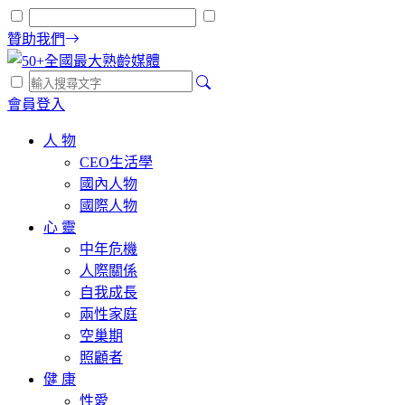
贊助我們
會員登入
人 物
CEO生活學
國內人物
國際人物
心 靈
中年危機
人際關係
自我成長
兩性家庭
空巢期
照顧者
健 康
性愛