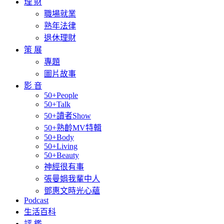
理 財
職場就業
熟年法律
退休理財
策 展
專題
圖片故事
影 音
50+People
50+Talk
50+讀者Show
50+熟齡MV特輯
50+Body
50+Living
50+Beauty
神經很有事
張曼娟我輩中人
鄧惠文時光心蘊
Podcast
生活百科
評 鑑