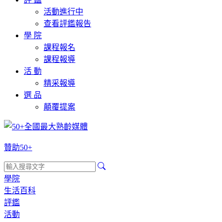
活動進行中
查看評鑑報告
學 院
課程報名
課程報導
活 動
精采報導
選 品
顛覆提案
贊助50+
學院
生活百科
評鑑
活動