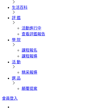
生活百科
評 鑑
活動進行中
查看評鑑報告
學 院
課程報名
課程報導
活 動
精采報導
選 品
顛覆提案
會員登入