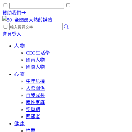
贊助我們
會員登入
人 物
CEO生活學
國內人物
國際人物
心 靈
中年危機
人際關係
自我成長
兩性家庭
空巢期
照顧者
健 康
性愛