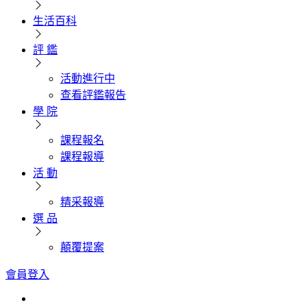
生活百科
評 鑑
活動進行中
查看評鑑報告
學 院
課程報名
課程報導
活 動
精采報導
選 品
顛覆提案
會員登入