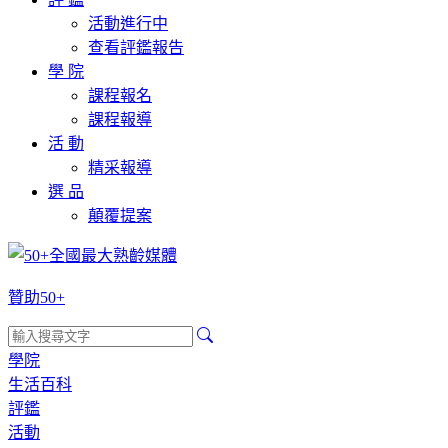
活動進行中
查看評鑑報告
學 院
課程報名
課程報導
活 動
精采報導
選 品
顛覆提案
贊助50+
學院
生活百科
評鑑
活動