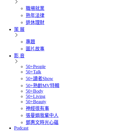
職場就業
熟年法律
退休理財
策 展
專題
圖片故事
影 音
50+People
50+Talk
50+讀者Show
50+熟齡MV特輯
50+Body
50+Living
50+Beauty
神經很有事
張曼娟我輩中人
鄧惠文時光心蘊
Podcast