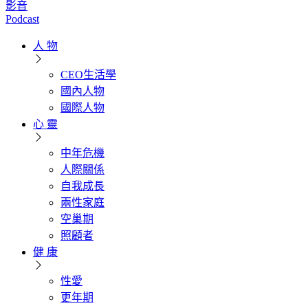
影音
Podcast
人 物
CEO生活學
國內人物
國際人物
心 靈
中年危機
人際關係
自我成長
兩性家庭
空巢期
照顧者
健 康
性愛
更年期