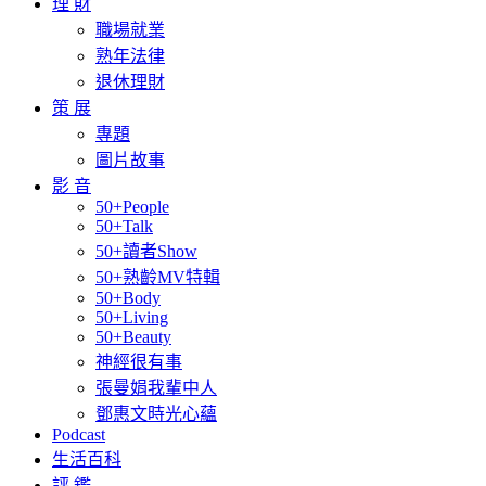
理 財
職場就業
熟年法律
退休理財
策 展
專題
圖片故事
影 音
50+People
50+Talk
50+讀者Show
50+熟齡MV特輯
50+Body
50+Living
50+Beauty
神經很有事
張曼娟我輩中人
鄧惠文時光心蘊
Podcast
生活百科
評 鑑