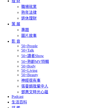
理 財
職場就業
熟年法律
退休理財
策 展
專題
圖片故事
影 音
50+People
50+Talk
50+讀者Show
50+熟齡MV特輯
50+Body
50+Living
50+Beauty
神經很有事
張曼娟我輩中人
鄧惠文時光心蘊
Podcast
生活百科
評 鑑