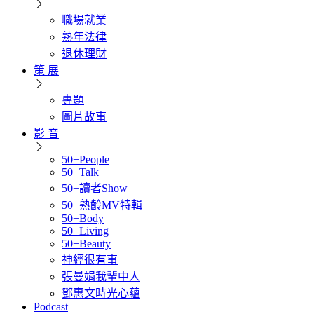
職場就業
熟年法律
退休理財
策 展
專題
圖片故事
影 音
50+People
50+Talk
50+讀者Show
50+熟齡MV特輯
50+Body
50+Living
50+Beauty
神經很有事
張曼娟我輩中人
鄧惠文時光心蘊
Podcast