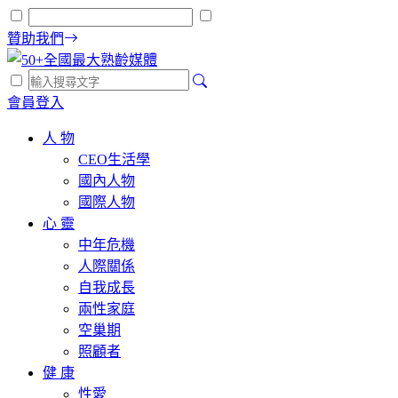
贊助我們
會員登入
人 物
CEO生活學
國內人物
國際人物
心 靈
中年危機
人際關係
自我成長
兩性家庭
空巢期
照顧者
健 康
性愛