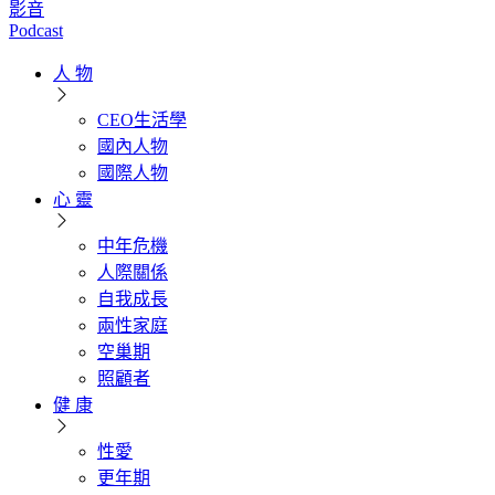
影音
Podcast
人 物
CEO生活學
國內人物
國際人物
心 靈
中年危機
人際關係
自我成長
兩性家庭
空巢期
照顧者
健 康
性愛
更年期