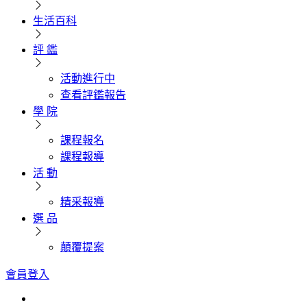
生活百科
評 鑑
活動進行中
查看評鑑報告
學 院
課程報名
課程報導
活 動
精采報導
選 品
顛覆提案
會員登入