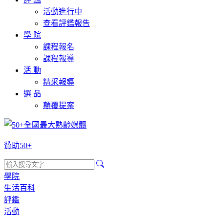
活動進行中
查看評鑑報告
學 院
課程報名
課程報導
活 動
精采報導
選 品
顛覆提案
贊助50+
學院
生活百科
評鑑
活動