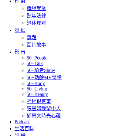
理 財
職場就業
熟年法律
退休理財
策 展
專題
圖片故事
影 音
50+People
50+Talk
50+讀者Show
50+熟齡MV特輯
50+Body
50+Living
50+Beauty
神經很有事
張曼娟我輩中人
鄧惠文時光心蘊
Podcast
生活百科
評 鑑