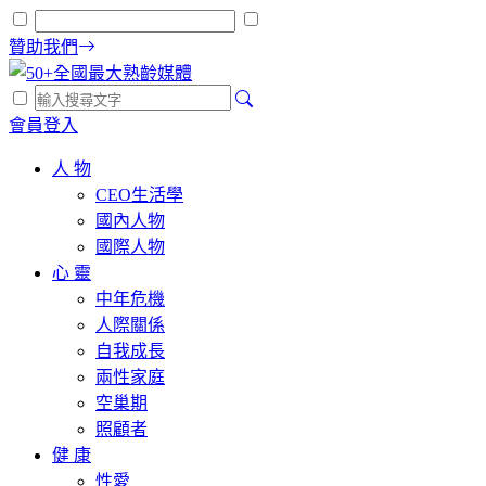
贊助我們
會員登入
人 物
CEO生活學
國內人物
國際人物
心 靈
中年危機
人際關係
自我成長
兩性家庭
空巢期
照顧者
健 康
性愛