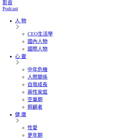
影音
Podcast
人 物
CEO生活學
國內人物
國際人物
心 靈
中年危機
人際關係
自我成長
兩性家庭
空巢期
照顧者
健 康
性愛
更年期