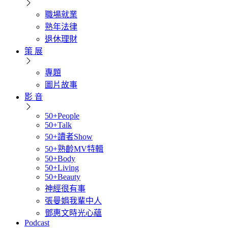
職場就業
熟年法律
退休理財
策 展
專題
圖片故事
影 音
50+People
50+Talk
50+讀者Show
50+熟齡MV特輯
50+Body
50+Living
50+Beauty
神經很有事
張曼娟我輩中人
鄧惠文時光心蘊
Podcast