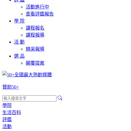
活動進行中
查看評鑑報告
學 院
課程報名
課程報導
活 動
精采報導
選 品
顛覆提案
贊助50+
學院
生活百科
評鑑
活動