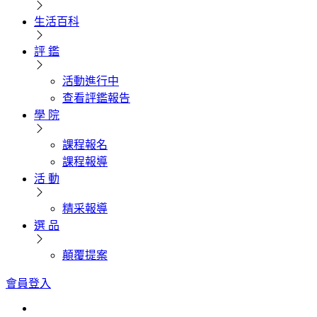
生活百科
評 鑑
活動進行中
查看評鑑報告
學 院
課程報名
課程報導
活 動
精采報導
選 品
顛覆提案
會員登入