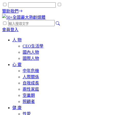
贊助我們
會員登入
人 物
CEO生活學
國內人物
國際人物
心 靈
中年危機
人際關係
自我成長
兩性家庭
空巢期
照顧者
健 康
性愛