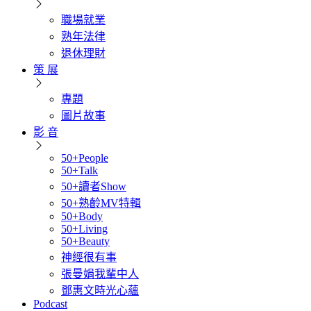
職場就業
熟年法律
退休理財
策 展
專題
圖片故事
影 音
50+People
50+Talk
50+讀者Show
50+熟齡MV特輯
50+Body
50+Living
50+Beauty
神經很有事
張曼娟我輩中人
鄧惠文時光心蘊
Podcast