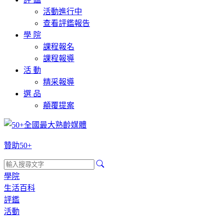
活動進行中
查看評鑑報告
學 院
課程報名
課程報導
活 動
精采報導
選 品
顛覆提案
贊助50+
學院
生活百科
評鑑
活動