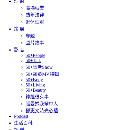
理 財
職場就業
熟年法律
退休理財
策 展
專題
圖片故事
影 音
50+People
50+Talk
50+讀者Show
50+熟齡MV特輯
50+Body
50+Living
50+Beauty
神經很有事
張曼娟我輩中人
鄧惠文時光心蘊
Podcast
生活百科
評 鑑