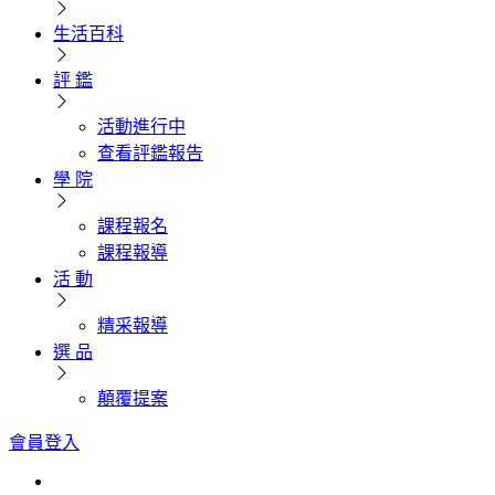
生活百科
評 鑑
活動進行中
查看評鑑報告
學 院
課程報名
課程報導
活 動
精采報導
選 品
顛覆提案
會員登入