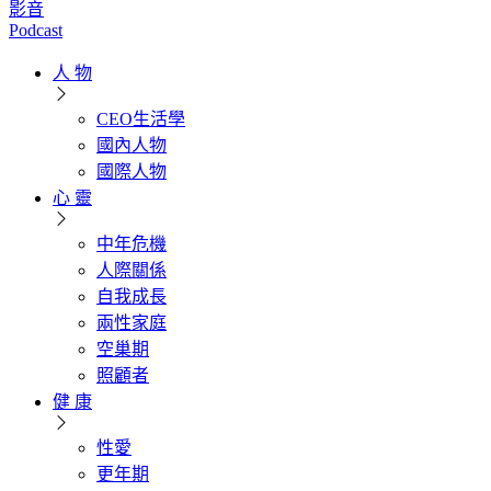
影音
Podcast
人 物
CEO生活學
國內人物
國際人物
心 靈
中年危機
人際關係
自我成長
兩性家庭
空巢期
照顧者
健 康
性愛
更年期