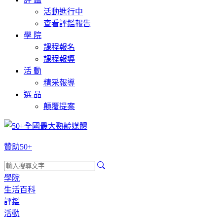
活動進行中
查看評鑑報告
學 院
課程報名
課程報導
活 動
精采報導
選 品
顛覆提案
贊助50+
學院
生活百科
評鑑
活動