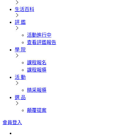
生活百科
評 鑑
活動進行中
查看評鑑報告
學 院
課程報名
課程報導
活 動
精采報導
選 品
顛覆提案
會員登入