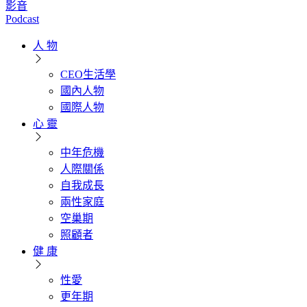
影音
Podcast
人 物
CEO生活學
國內人物
國際人物
心 靈
中年危機
人際關係
自我成長
兩性家庭
空巢期
照顧者
健 康
性愛
更年期