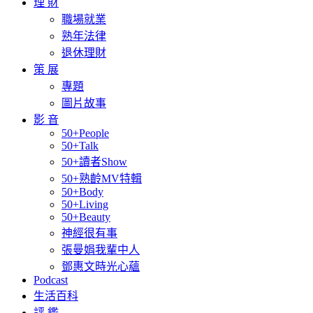
理 財
職場就業
熟年法律
退休理財
策 展
專題
圖片故事
影 音
50+People
50+Talk
50+讀者Show
50+熟齡MV特輯
50+Body
50+Living
50+Beauty
神經很有事
張曼娟我輩中人
鄧惠文時光心蘊
Podcast
生活百科
評 鑑