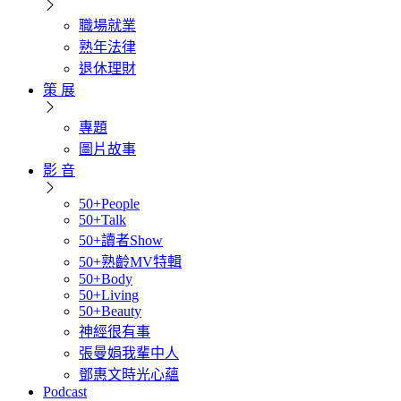
職場就業
熟年法律
退休理財
策 展
專題
圖片故事
影 音
50+People
50+Talk
50+讀者Show
50+熟齡MV特輯
50+Body
50+Living
50+Beauty
神經很有事
張曼娟我輩中人
鄧惠文時光心蘊
Podcast