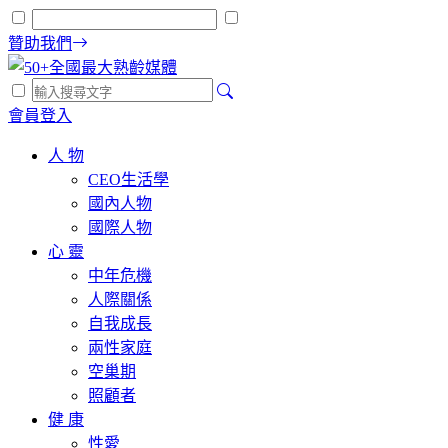
贊助我們
會員登入
人 物
CEO生活學
國內人物
國際人物
心 靈
中年危機
人際關係
自我成長
兩性家庭
空巢期
照顧者
健 康
性愛