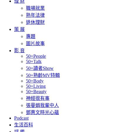
理 財
職場就業
熟年法律
退休理財
策 展
專題
圖片故事
影 音
50+People
50+Talk
50+讀者Show
50+熟齡MV特輯
50+Body
50+Living
50+Beauty
神經很有事
張曼娟我輩中人
鄧惠文時光心蘊
Podcast
生活百科
評 鑑