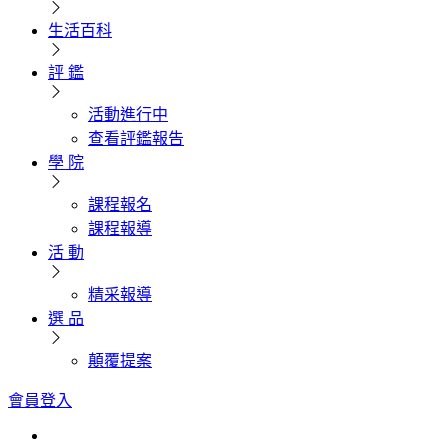
生活百科
評 鑑
活動進行中
查看評鑑報告
學 院
課程報名
課程報導
活 動
精采報導
選 品
顛覆提案
會員登入