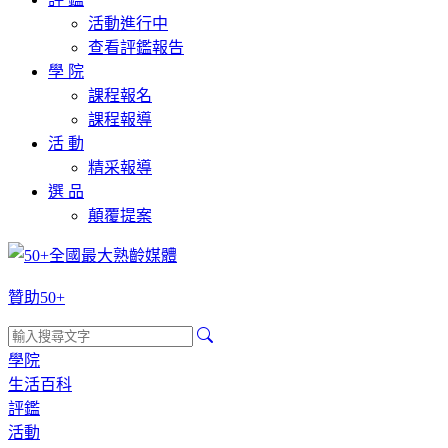
活動進行中
查看評鑑報告
學 院
課程報名
課程報導
活 動
精采報導
選 品
顛覆提案
贊助50+
學院
生活百科
評鑑
活動