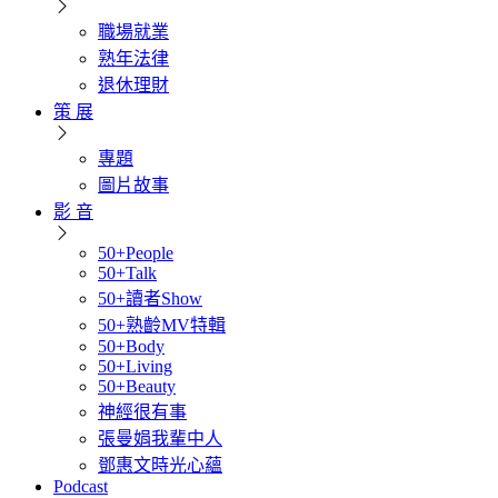
職場就業
熟年法律
退休理財
策 展
專題
圖片故事
影 音
50+People
50+Talk
50+讀者Show
50+熟齡MV特輯
50+Body
50+Living
50+Beauty
神經很有事
張曼娟我輩中人
鄧惠文時光心蘊
Podcast