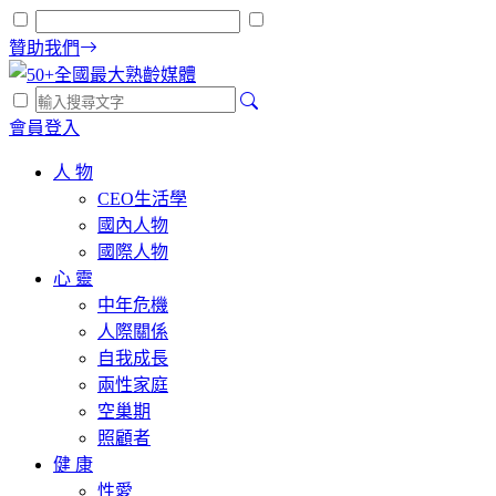
贊助我們
會員登入
人 物
CEO生活學
國內人物
國際人物
心 靈
中年危機
人際關係
自我成長
兩性家庭
空巢期
照顧者
健 康
性愛