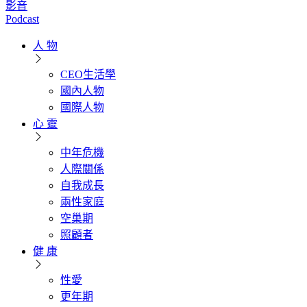
影音
Podcast
人 物
CEO生活學
國內人物
國際人物
心 靈
中年危機
人際關係
自我成長
兩性家庭
空巢期
照顧者
健 康
性愛
更年期