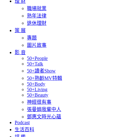
理 財
職場就業
熟年法律
退休理財
策 展
專題
圖片故事
影 音
50+People
50+Talk
50+讀者Show
50+熟齡MV特輯
50+Body
50+Living
50+Beauty
神經很有事
張曼娟我輩中人
鄧惠文時光心蘊
Podcast
生活百科
評 鑑