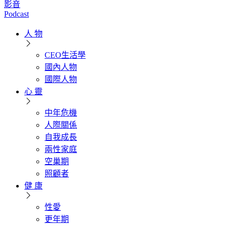
影音
Podcast
人 物
CEO生活學
國內人物
國際人物
心 靈
中年危機
人際關係
自我成長
兩性家庭
空巢期
照顧者
健 康
性愛
更年期