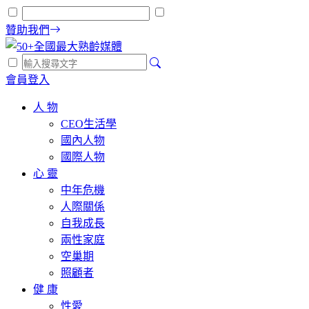
贊助我們
會員登入
人 物
CEO生活學
國內人物
國際人物
心 靈
中年危機
人際關係
自我成長
兩性家庭
空巢期
照顧者
健 康
性愛