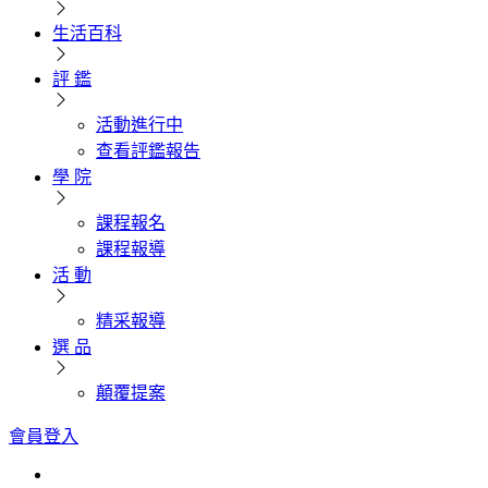
生活百科
評 鑑
活動進行中
查看評鑑報告
學 院
課程報名
課程報導
活 動
精采報導
選 品
顛覆提案
會員登入