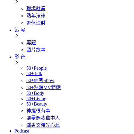
職場就業
熟年法律
退休理財
策 展
專題
圖片故事
影 音
50+People
50+Talk
50+讀者Show
50+熟齡MV特輯
50+Body
50+Living
50+Beauty
神經很有事
張曼娟我輩中人
鄧惠文時光心蘊
Podcast