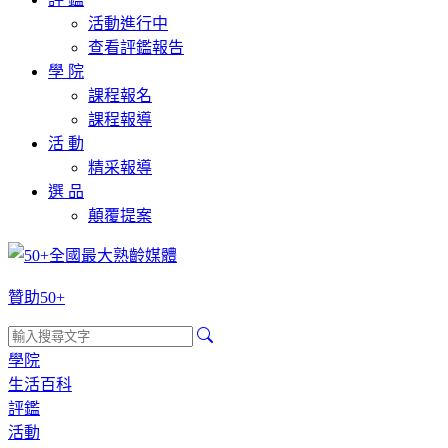
活動進行中
查看評鑑報告
學 院
課程報名
課程報導
活 動
精采報導
選 品
顛覆提案
贊助50+
學院
生活百科
評鑑
活動