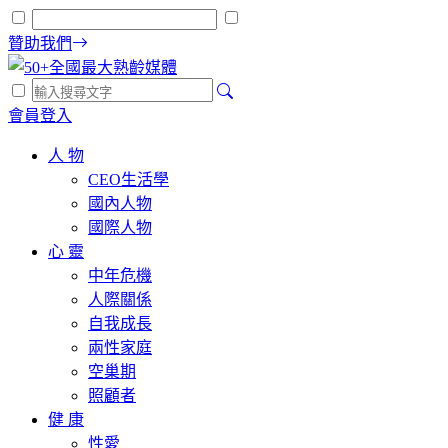
贊助我們
會員登入
人 物
CEO生活學
國內人物
國際人物
心 靈
中年危機
人際關係
自我成長
兩性家庭
空巢期
照顧者
健 康
性愛