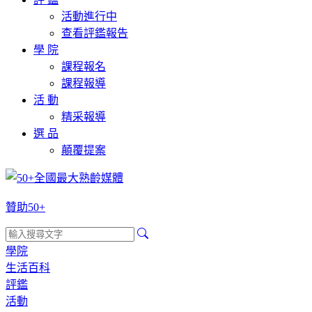
活動進行中
查看評鑑報告
學 院
課程報名
課程報導
活 動
精采報導
選 品
顛覆提案
贊助50+
學院
生活百科
評鑑
活動