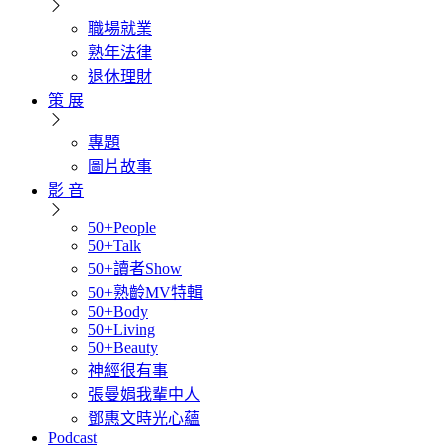
職場就業
熟年法律
退休理財
策 展
專題
圖片故事
影 音
50+People
50+Talk
50+讀者Show
50+熟齡MV特輯
50+Body
50+Living
50+Beauty
神經很有事
張曼娟我輩中人
鄧惠文時光心蘊
Podcast