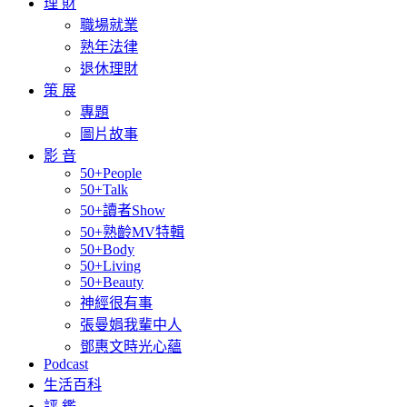
理 財
職場就業
熟年法律
退休理財
策 展
專題
圖片故事
影 音
50+People
50+Talk
50+讀者Show
50+熟齡MV特輯
50+Body
50+Living
50+Beauty
神經很有事
張曼娟我輩中人
鄧惠文時光心蘊
Podcast
生活百科
評 鑑