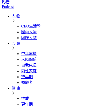
影音
Podcast
人 物
CEO生活學
國內人物
國際人物
心 靈
中年危機
人際關係
自我成長
兩性家庭
空巢期
照顧者
健 康
性愛
更年期