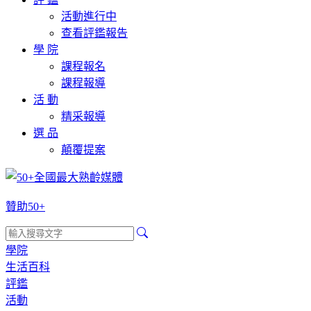
活動進行中
查看評鑑報告
學 院
課程報名
課程報導
活 動
精采報導
選 品
顛覆提案
贊助50+
學院
生活百科
評鑑
活動