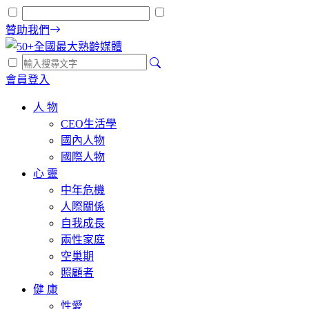
贊助我們
會員登入
人 物
CEO生活學
國內人物
國際人物
心 靈
中年危機
人際關係
自我成長
兩性家庭
空巢期
照顧者
健 康
性愛