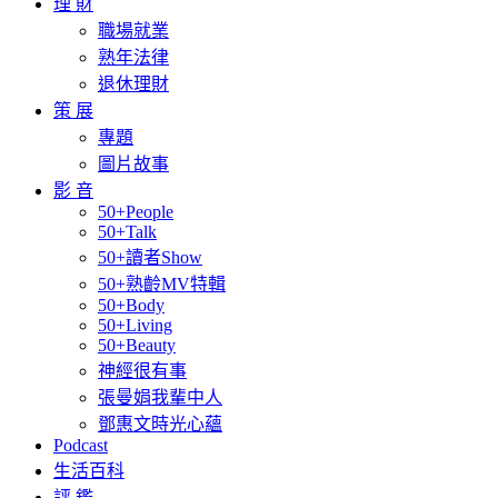
理 財
職場就業
熟年法律
退休理財
策 展
專題
圖片故事
影 音
50+People
50+Talk
50+讀者Show
50+熟齡MV特輯
50+Body
50+Living
50+Beauty
神經很有事
張曼娟我輩中人
鄧惠文時光心蘊
Podcast
生活百科
評 鑑