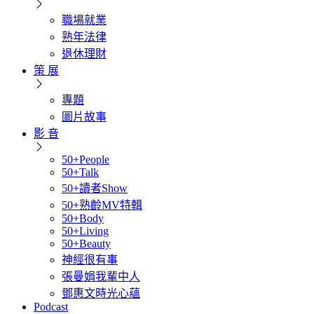
職場就業
熟年法律
退休理財
策 展
專題
圖片故事
影 音
50+People
50+Talk
50+讀者Show
50+熟齡MV特輯
50+Body
50+Living
50+Beauty
神經很有事
張曼娟我輩中人
鄧惠文時光心蘊
Podcast