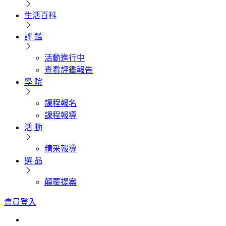
生活百科
評 鑑
活動進行中
查看評鑑報告
學 院
課程報名
課程報導
活 動
精采報導
選 品
顛覆提案
會員登入