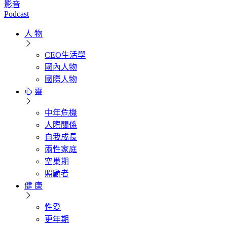
影音
Podcast
人 物
CEO生活學
國內人物
國際人物
心 靈
中年危機
人際關係
自我成長
兩性家庭
空巢期
照顧者
健 康
性愛
更年期