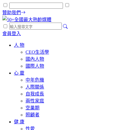
贊助我們
會員登入
人 物
CEO生活學
國內人物
國際人物
心 靈
中年危機
人際關係
自我成長
兩性家庭
空巢期
照顧者
健 康
性愛