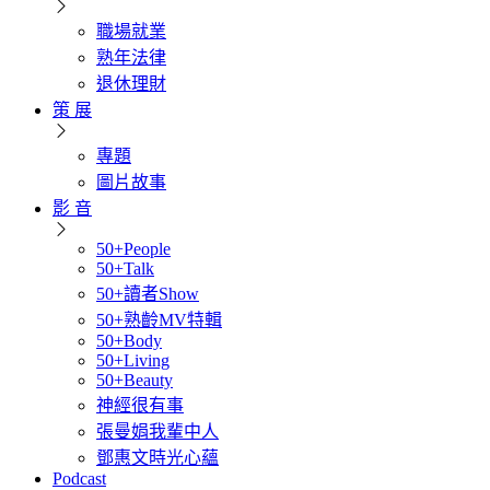
職場就業
熟年法律
退休理財
策 展
專題
圖片故事
影 音
50+People
50+Talk
50+讀者Show
50+熟齡MV特輯
50+Body
50+Living
50+Beauty
神經很有事
張曼娟我輩中人
鄧惠文時光心蘊
Podcast