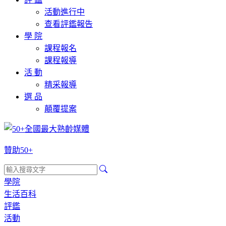
活動進行中
查看評鑑報告
學 院
課程報名
課程報導
活 動
精采報導
選 品
顛覆提案
贊助50+
學院
生活百科
評鑑
活動