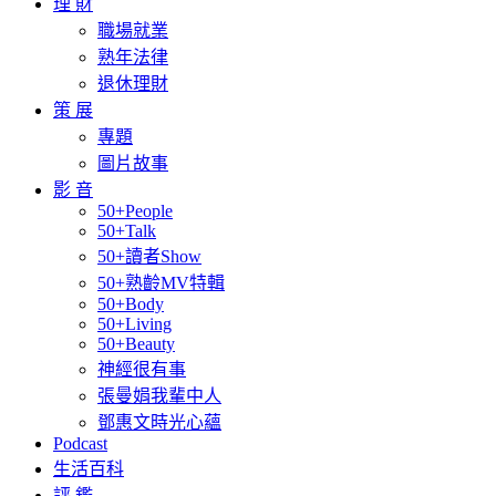
理 財
職場就業
熟年法律
退休理財
策 展
專題
圖片故事
影 音
50+People
50+Talk
50+讀者Show
50+熟齡MV特輯
50+Body
50+Living
50+Beauty
神經很有事
張曼娟我輩中人
鄧惠文時光心蘊
Podcast
生活百科
評 鑑