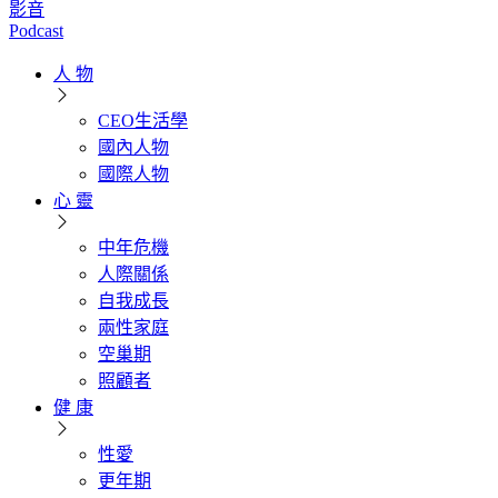
影音
Podcast
人 物
CEO生活學
國內人物
國際人物
心 靈
中年危機
人際關係
自我成長
兩性家庭
空巢期
照顧者
健 康
性愛
更年期