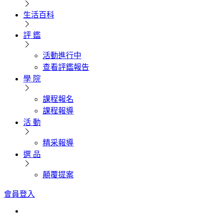
生活百科
評 鑑
活動進行中
查看評鑑報告
學 院
課程報名
課程報導
活 動
精采報導
選 品
顛覆提案
會員登入