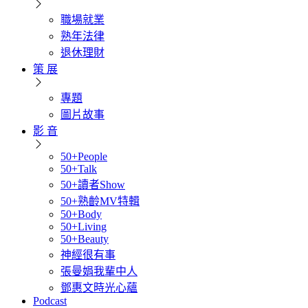
職場就業
熟年法律
退休理財
策 展
專題
圖片故事
影 音
50+People
50+Talk
50+讀者Show
50+熟齡MV特輯
50+Body
50+Living
50+Beauty
神經很有事
張曼娟我輩中人
鄧惠文時光心蘊
Podcast