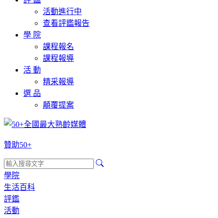
活動進行中
查看評鑑報告
學 院
課程報名
課程報導
活 動
精采報導
選 品
顛覆提案
贊助50+
學院
生活百科
評鑑
活動