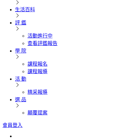
生活百科
評 鑑
活動進行中
查看評鑑報告
學 院
課程報名
課程報導
活 動
精采報導
選 品
顛覆提案
會員登入