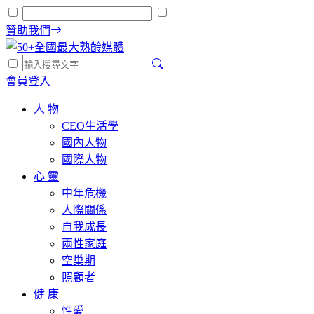
贊助我們
會員登入
人 物
CEO生活學
國內人物
國際人物
心 靈
中年危機
人際關係
自我成長
兩性家庭
空巢期
照顧者
健 康
性愛