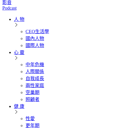
影音
Podcast
人 物
CEO生活學
國內人物
國際人物
心 靈
中年危機
人際關係
自我成長
兩性家庭
空巢期
照顧者
健 康
性愛
更年期