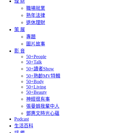
理 財
職場就業
熟年法律
退休理財
策 展
專題
圖片故事
影 音
50+People
50+Talk
50+讀者Show
50+熟齡MV特輯
50+Body
50+Living
50+Beauty
神經很有事
張曼娟我輩中人
鄧惠文時光心蘊
Podcast
生活百科
評 鑑