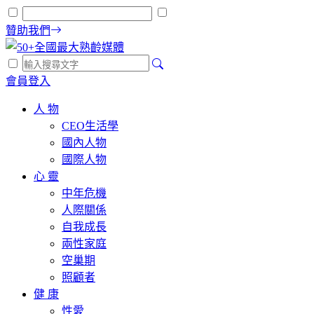
贊助我們
會員登入
人 物
CEO生活學
國內人物
國際人物
心 靈
中年危機
人際關係
自我成長
兩性家庭
空巢期
照顧者
健 康
性愛