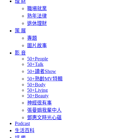
理 財
職場就業
熟年法律
退休理財
策 展
專題
圖片故事
影 音
50+People
50+Talk
50+讀者Show
50+熟齡MV特輯
50+Body
50+Living
50+Beauty
神經很有事
張曼娟我輩中人
鄧惠文時光心蘊
Podcast
生活百科
評 鑑