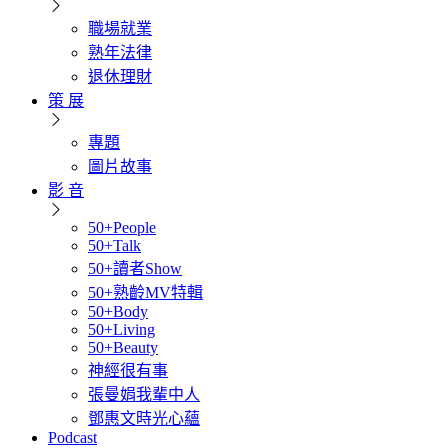
職場就業
熟年法律
退休理財
策 展
專題
圖片故事
影 音
50+People
50+Talk
50+讀者Show
50+熟齡MV特輯
50+Body
50+Living
50+Beauty
神經很有事
張曼娟我輩中人
鄧惠文時光心蘊
Podcast