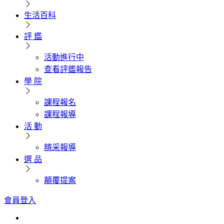
生活百科
評 鑑
活動進行中
查看評鑑報告
學 院
課程報名
課程報導
活 動
精采報導
選 品
顛覆提案
會員登入