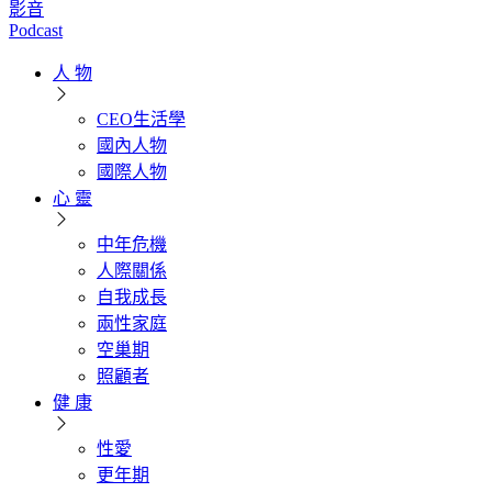
影音
Podcast
人 物
CEO生活學
國內人物
國際人物
心 靈
中年危機
人際關係
自我成長
兩性家庭
空巢期
照顧者
健 康
性愛
更年期