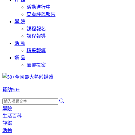
活動進行中
查看評鑑報告
學 院
課程報名
課程報導
活 動
精采報導
選 品
顛覆提案
贊助50+
學院
生活百科
評鑑
活動