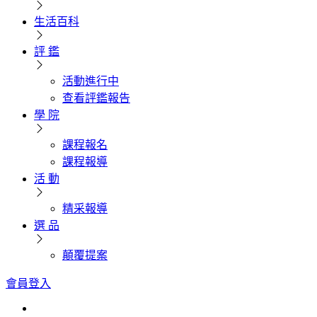
生活百科
評 鑑
活動進行中
查看評鑑報告
學 院
課程報名
課程報導
活 動
精采報導
選 品
顛覆提案
會員登入