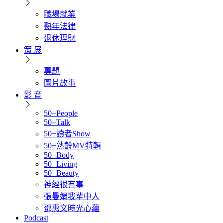
職場就業
熟年法律
退休理財
策 展
專題
圖片故事
影 音
50+People
50+Talk
50+讀者Show
50+熟齡MV特輯
50+Body
50+Living
50+Beauty
神經很有事
張曼娟我輩中人
鄧惠文時光心蘊
Podcast