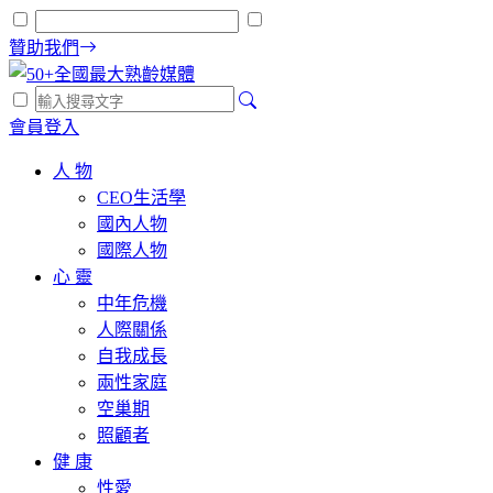
贊助我們
會員登入
人 物
CEO生活學
國內人物
國際人物
心 靈
中年危機
人際關係
自我成長
兩性家庭
空巢期
照顧者
健 康
性愛