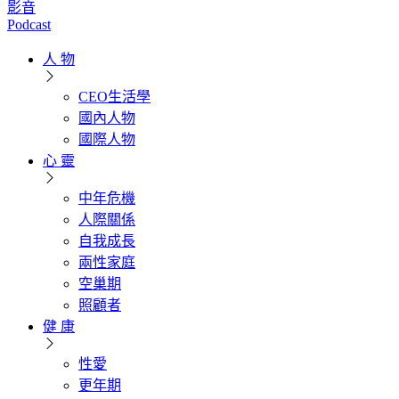
影音
Podcast
人 物
CEO生活學
國內人物
國際人物
心 靈
中年危機
人際關係
自我成長
兩性家庭
空巢期
照顧者
健 康
性愛
更年期