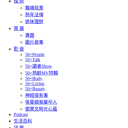
理 財
職場就業
熟年法律
退休理財
策 展
專題
圖片故事
影 音
50+People
50+Talk
50+讀者Show
50+熟齡MV特輯
50+Body
50+Living
50+Beauty
神經很有事
張曼娟我輩中人
鄧惠文時光心蘊
Podcast
生活百科
評 鑑