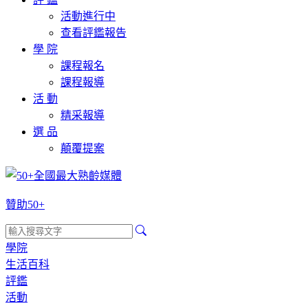
活動進行中
查看評鑑報告
學 院
課程報名
課程報導
活 動
精采報導
選 品
顛覆提案
贊助50+
學院
生活百科
評鑑
活動