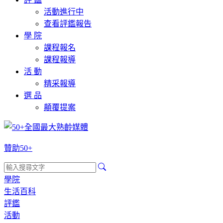
活動進行中
查看評鑑報告
學 院
課程報名
課程報導
活 動
精采報導
選 品
顛覆提案
贊助50+
學院
生活百科
評鑑
活動