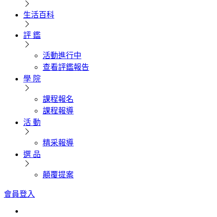
生活百科
評 鑑
活動進行中
查看評鑑報告
學 院
課程報名
課程報導
活 動
精采報導
選 品
顛覆提案
會員登入