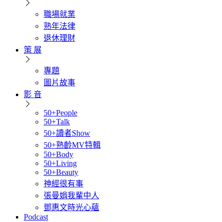
職場就業
熟年法律
退休理財
策 展
專題
圖片故事
影 音
50+People
50+Talk
50+讀者Show
50+熟齡MV特輯
50+Body
50+Living
50+Beauty
神經很有事
張曼娟我輩中人
鄧惠文時光心蘊
Podcast