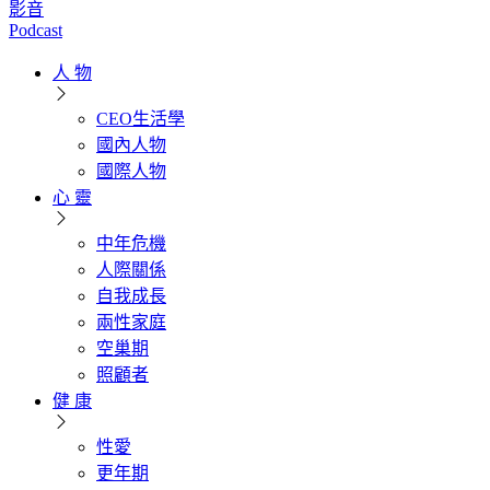
影音
Podcast
人 物
CEO生活學
國內人物
國際人物
心 靈
中年危機
人際關係
自我成長
兩性家庭
空巢期
照顧者
健 康
性愛
更年期