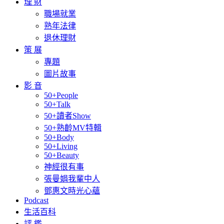
理 財
職場就業
熟年法律
退休理財
策 展
專題
圖片故事
影 音
50+People
50+Talk
50+讀者Show
50+熟齡MV特輯
50+Body
50+Living
50+Beauty
神經很有事
張曼娟我輩中人
鄧惠文時光心蘊
Podcast
生活百科
評 鑑