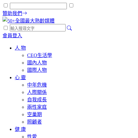
贊助我們
會員登入
人 物
CEO生活學
國內人物
國際人物
心 靈
中年危機
人際關係
自我成長
兩性家庭
空巢期
照顧者
健 康
性愛