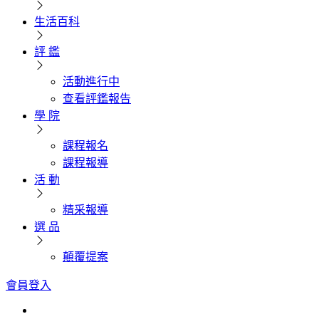
生活百科
評 鑑
活動進行中
查看評鑑報告
學 院
課程報名
課程報導
活 動
精采報導
選 品
顛覆提案
會員登入