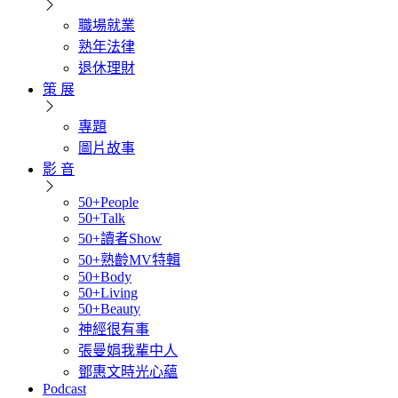
職場就業
熟年法律
退休理財
策 展
專題
圖片故事
影 音
50+People
50+Talk
50+讀者Show
50+熟齡MV特輯
50+Body
50+Living
50+Beauty
神經很有事
張曼娟我輩中人
鄧惠文時光心蘊
Podcast