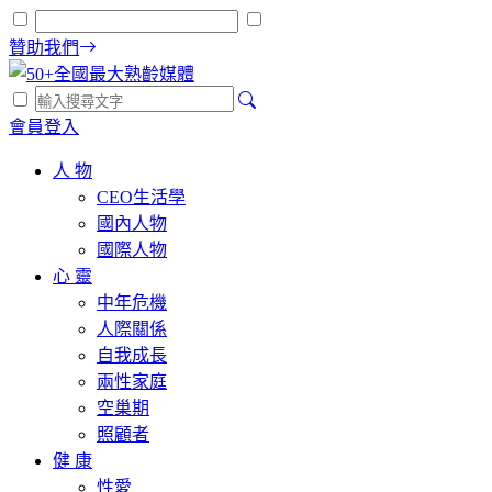
贊助我們
會員登入
人 物
CEO生活學
國內人物
國際人物
心 靈
中年危機
人際關係
自我成長
兩性家庭
空巢期
照顧者
健 康
性愛