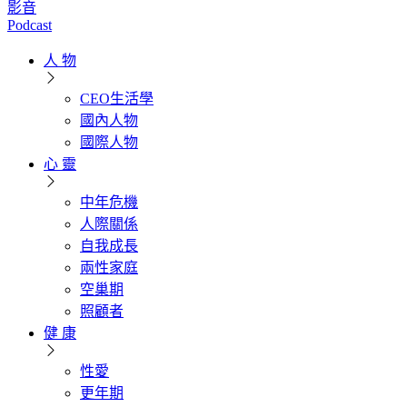
影音
Podcast
人 物
CEO生活學
國內人物
國際人物
心 靈
中年危機
人際關係
自我成長
兩性家庭
空巢期
照顧者
健 康
性愛
更年期