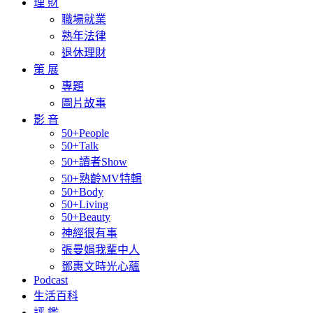
理 財
職場就業
熟年法律
退休理財
策 展
專題
圖片故事
影 音
50+People
50+Talk
50+讀者Show
50+熟齡MV特輯
50+Body
50+Living
50+Beauty
神經很有事
張曼娟我輩中人
鄧惠文時光心蘊
Podcast
生活百科
評 鑑