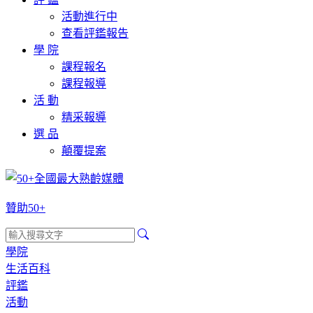
活動進行中
查看評鑑報告
學 院
課程報名
課程報導
活 動
精采報導
選 品
顛覆提案
贊助50+
學院
生活百科
評鑑
活動