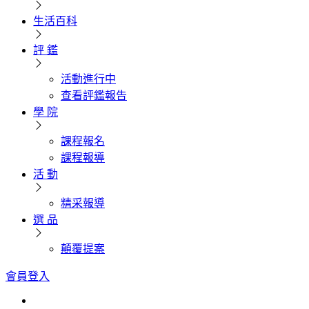
生活百科
評 鑑
活動進行中
查看評鑑報告
學 院
課程報名
課程報導
活 動
精采報導
選 品
顛覆提案
會員登入