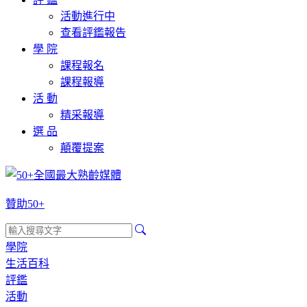
活動進行中
查看評鑑報告
學 院
課程報名
課程報導
活 動
精采報導
選 品
顛覆提案
贊助50+
學院
生活百科
評鑑
活動