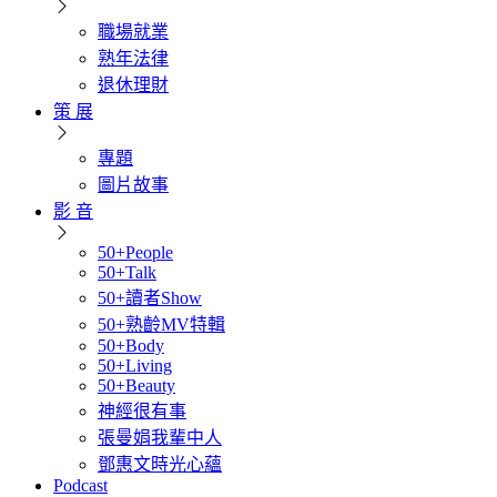
職場就業
熟年法律
退休理財
策 展
專題
圖片故事
影 音
50+People
50+Talk
50+讀者Show
50+熟齡MV特輯
50+Body
50+Living
50+Beauty
神經很有事
張曼娟我輩中人
鄧惠文時光心蘊
Podcast