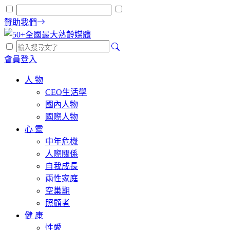
贊助我們
會員登入
人 物
CEO生活學
國內人物
國際人物
心 靈
中年危機
人際關係
自我成長
兩性家庭
空巢期
照顧者
健 康
性愛