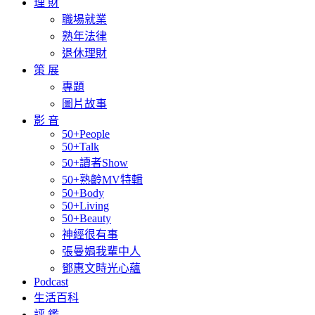
理 財
職場就業
熟年法律
退休理財
策 展
專題
圖片故事
影 音
50+People
50+Talk
50+讀者Show
50+熟齡MV特輯
50+Body
50+Living
50+Beauty
神經很有事
張曼娟我輩中人
鄧惠文時光心蘊
Podcast
生活百科
評 鑑