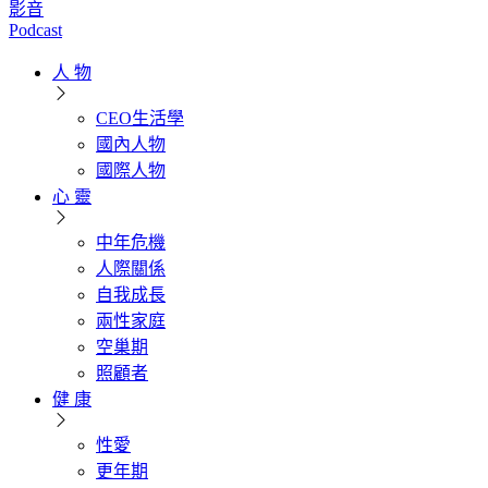
影音
Podcast
人 物
CEO生活學
國內人物
國際人物
心 靈
中年危機
人際關係
自我成長
兩性家庭
空巢期
照顧者
健 康
性愛
更年期