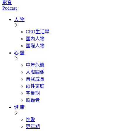
影音
Podcast
人 物
CEO生活學
國內人物
國際人物
心 靈
中年危機
人際關係
自我成長
兩性家庭
空巢期
照顧者
健 康
性愛
更年期