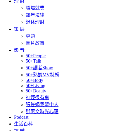
理 財
職場就業
熟年法律
退休理財
策 展
專題
圖片故事
影 音
50+People
50+Talk
50+讀者Show
50+熟齡MV特輯
50+Body
50+Living
50+Beauty
神經很有事
張曼娟我輩中人
鄧惠文時光心蘊
Podcast
生活百科
評 鑑