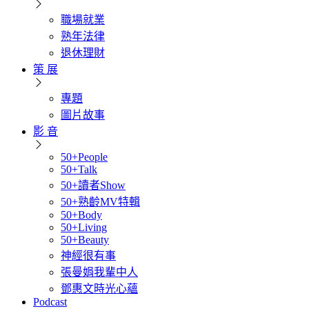
職場就業
熟年法律
退休理財
策 展
專題
圖片故事
影 音
50+People
50+Talk
50+讀者Show
50+熟齡MV特輯
50+Body
50+Living
50+Beauty
神經很有事
張曼娟我輩中人
鄧惠文時光心蘊
Podcast