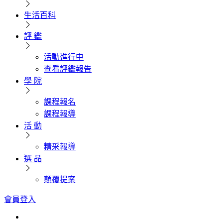
生活百科
評 鑑
活動進行中
查看評鑑報告
學 院
課程報名
課程報導
活 動
精采報導
選 品
顛覆提案
會員登入