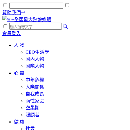
贊助我們
會員登入
人 物
CEO生活學
國內人物
國際人物
心 靈
中年危機
人際關係
自我成長
兩性家庭
空巢期
照顧者
健 康
性愛