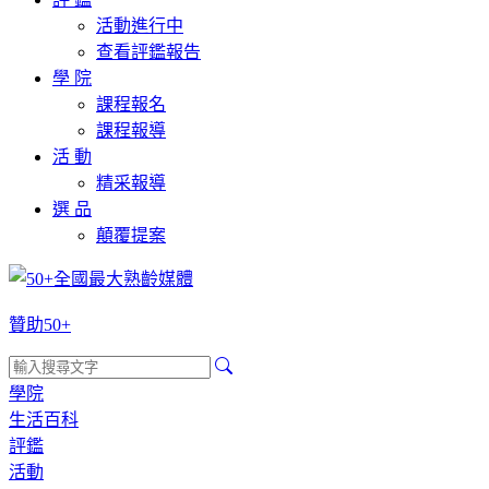
活動進行中
查看評鑑報告
學 院
課程報名
課程報導
活 動
精采報導
選 品
顛覆提案
贊助50+
學院
生活百科
評鑑
活動