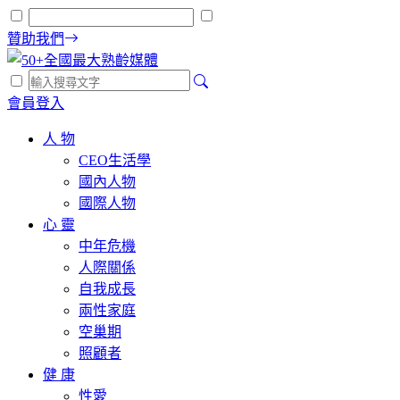
贊助我們
會員登入
人 物
CEO生活學
國內人物
國際人物
心 靈
中年危機
人際關係
自我成長
兩性家庭
空巢期
照顧者
健 康
性愛