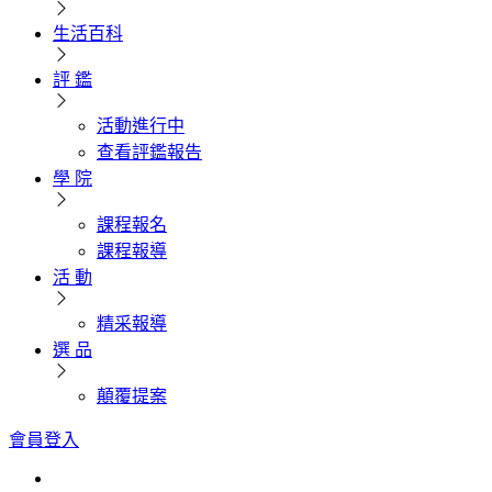
生活百科
評 鑑
活動進行中
查看評鑑報告
學 院
課程報名
課程報導
活 動
精采報導
選 品
顛覆提案
會員登入