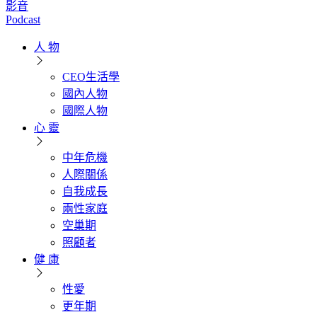
影音
Podcast
人 物
CEO生活學
國內人物
國際人物
心 靈
中年危機
人際關係
自我成長
兩性家庭
空巢期
照顧者
健 康
性愛
更年期