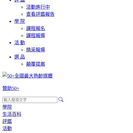
活動進行中
查看評鑑報告
學 院
課程報名
課程報導
活 動
精采報導
選 品
顛覆提案
贊助50+
學院
生活百科
評鑑
活動