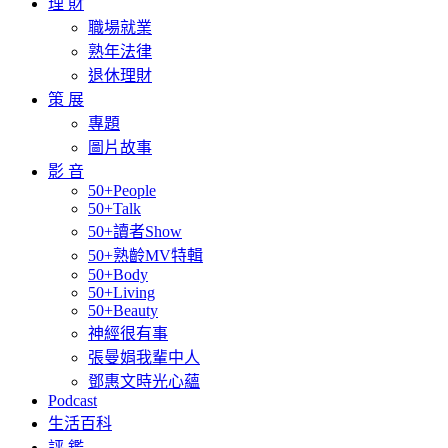
理 財
職場就業
熟年法律
退休理財
策 展
專題
圖片故事
影 音
50+People
50+Talk
50+讀者Show
50+熟齡MV特輯
50+Body
50+Living
50+Beauty
神經很有事
張曼娟我輩中人
鄧惠文時光心蘊
Podcast
生活百科
評 鑑