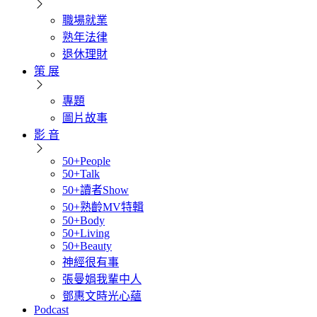
職場就業
熟年法律
退休理財
策 展
專題
圖片故事
影 音
50+People
50+Talk
50+讀者Show
50+熟齡MV特輯
50+Body
50+Living
50+Beauty
神經很有事
張曼娟我輩中人
鄧惠文時光心蘊
Podcast