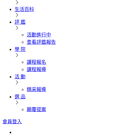
生活百科
評 鑑
活動進行中
查看評鑑報告
學 院
課程報名
課程報導
活 動
精采報導
選 品
顛覆提案
會員登入