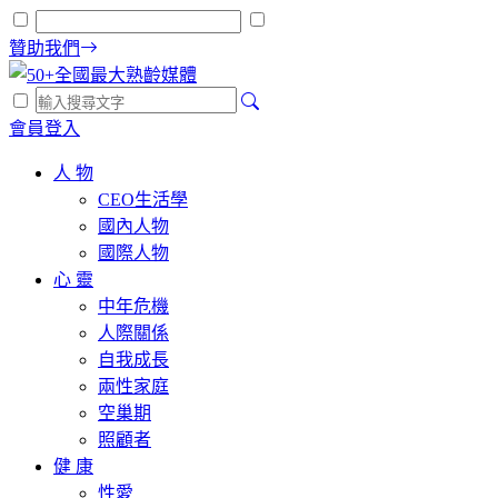
贊助我們
會員登入
人 物
CEO生活學
國內人物
國際人物
心 靈
中年危機
人際關係
自我成長
兩性家庭
空巢期
照顧者
健 康
性愛