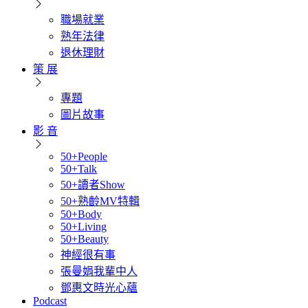
職場就業
熟年法律
退休理財
策 展
專題
圖片故事
影 音
50+People
50+Talk
50+讀者Show
50+熟齡MV特輯
50+Body
50+Living
50+Beauty
神經很有事
張曼娟我輩中人
鄧惠文時光心蘊
Podcast