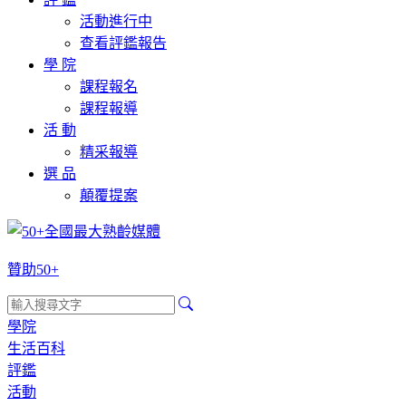
活動進行中
查看評鑑報告
學 院
課程報名
課程報導
活 動
精采報導
選 品
顛覆提案
贊助50+
學院
生活百科
評鑑
活動