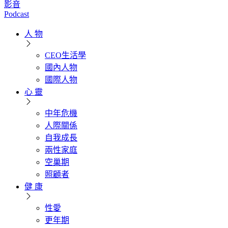
影音
Podcast
人 物
CEO生活學
國內人物
國際人物
心 靈
中年危機
人際關係
自我成長
兩性家庭
空巢期
照顧者
健 康
性愛
更年期