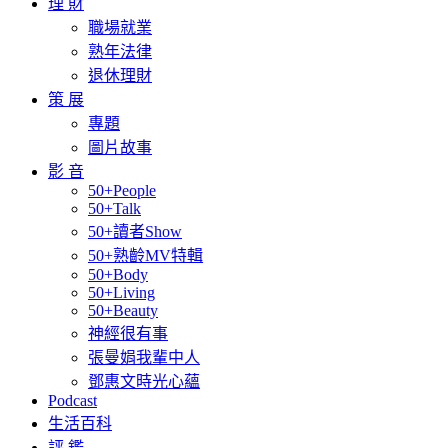
理 財
職場就業
熟年法律
退休理財
策 展
專題
圖片故事
影 音
50+People
50+Talk
50+讀者Show
50+熟齡MV特輯
50+Body
50+Living
50+Beauty
神經很有事
張曼娟我輩中人
鄧惠文時光心蘊
Podcast
生活百科
評 鑑