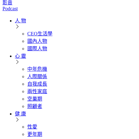
影音
Podcast
人 物
CEO生活學
國內人物
國際人物
心 靈
中年危機
人際關係
自我成長
兩性家庭
空巢期
照顧者
健 康
性愛
更年期