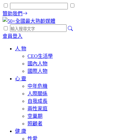
贊助我們
會員登入
人 物
CEO生活學
國內人物
國際人物
心 靈
中年危機
人際關係
自我成長
兩性家庭
空巢期
照顧者
健 康
性愛