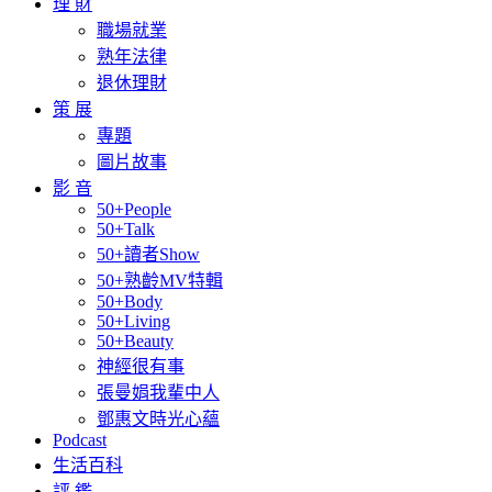
理 財
職場就業
熟年法律
退休理財
策 展
專題
圖片故事
影 音
50+People
50+Talk
50+讀者Show
50+熟齡MV特輯
50+Body
50+Living
50+Beauty
神經很有事
張曼娟我輩中人
鄧惠文時光心蘊
Podcast
生活百科
評 鑑