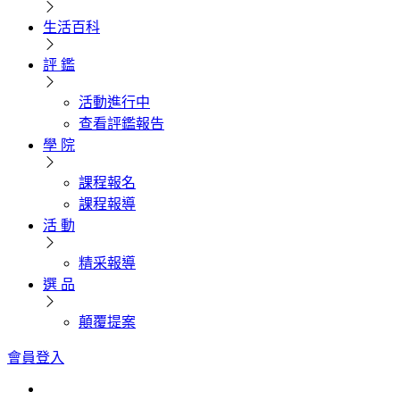
生活百科
評 鑑
活動進行中
查看評鑑報告
學 院
課程報名
課程報導
活 動
精采報導
選 品
顛覆提案
會員登入