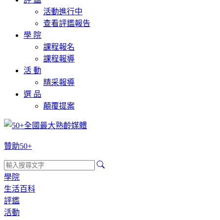
活動進行中
查看評鑑報告
學 院
課程報名
課程報導
活 動
精采報導
選 品
顛覆提案
贊助50+
學院
生活百科
評鑑
活動