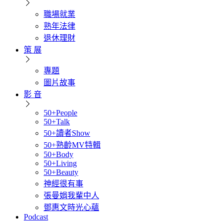
職場就業
熟年法律
退休理財
策 展
專題
圖片故事
影 音
50+People
50+Talk
50+讀者Show
50+熟齡MV特輯
50+Body
50+Living
50+Beauty
神經很有事
張曼娟我輩中人
鄧惠文時光心蘊
Podcast