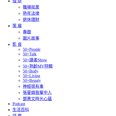
理 財
職場就業
熟年法律
退休理財
策 展
專題
圖片故事
影 音
50+People
50+Talk
50+讀者Show
50+熟齡MV特輯
50+Body
50+Living
50+Beauty
神經很有事
張曼娟我輩中人
鄧惠文時光心蘊
Podcast
生活百科
評 鑑