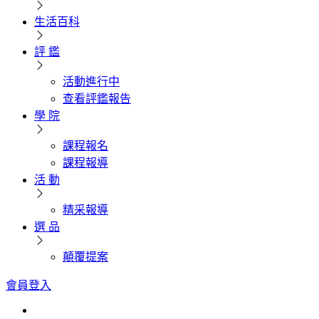
生活百科
評 鑑
活動進行中
查看評鑑報告
學 院
課程報名
課程報導
活 動
精采報導
選 品
顛覆提案
會員登入