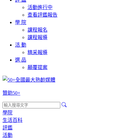
活動進行中
查看評鑑報告
學 院
課程報名
課程報導
活 動
精采報導
選 品
顛覆提案
贊助50+
學院
生活百科
評鑑
活動