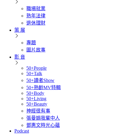
職場就業
熟年法律
退休理財
策 展
專題
圖片故事
影 音
50+People
50+Talk
50+讀者Show
50+熟齡MV特輯
50+Body
50+Living
50+Beauty
神經很有事
張曼娟我輩中人
鄧惠文時光心蘊
Podcast