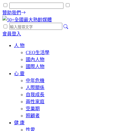
贊助我們
會員登入
人 物
CEO生活學
國內人物
國際人物
心 靈
中年危機
人際關係
自我成長
兩性家庭
空巢期
照顧者
健 康
性愛