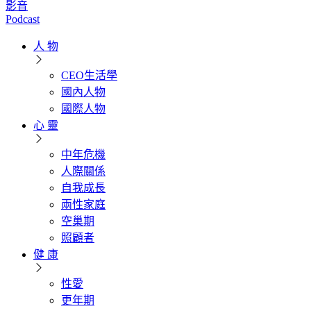
影音
Podcast
人 物
CEO生活學
國內人物
國際人物
心 靈
中年危機
人際關係
自我成長
兩性家庭
空巢期
照顧者
健 康
性愛
更年期