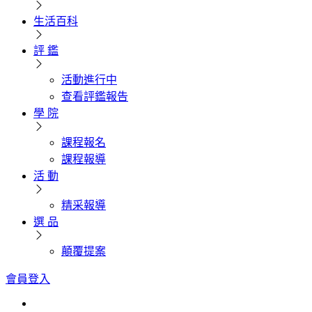
生活百科
評 鑑
活動進行中
查看評鑑報告
學 院
課程報名
課程報導
活 動
精采報導
選 品
顛覆提案
會員登入