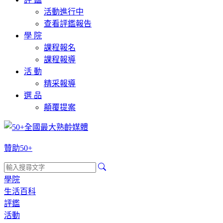
活動進行中
查看評鑑報告
學 院
課程報名
課程報導
活 動
精采報導
選 品
顛覆提案
贊助50+
學院
生活百科
評鑑
活動