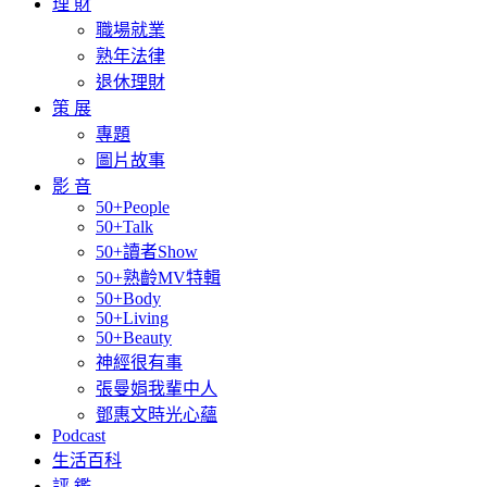
理 財
職場就業
熟年法律
退休理財
策 展
專題
圖片故事
影 音
50+People
50+Talk
50+讀者Show
50+熟齡MV特輯
50+Body
50+Living
50+Beauty
神經很有事
張曼娟我輩中人
鄧惠文時光心蘊
Podcast
生活百科
評 鑑