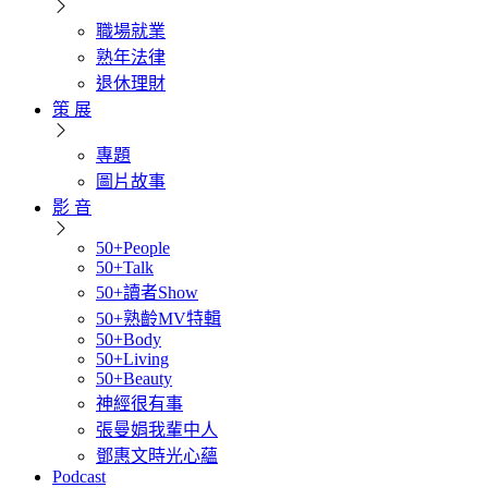
職場就業
熟年法律
退休理財
策 展
專題
圖片故事
影 音
50+People
50+Talk
50+讀者Show
50+熟齡MV特輯
50+Body
50+Living
50+Beauty
神經很有事
張曼娟我輩中人
鄧惠文時光心蘊
Podcast