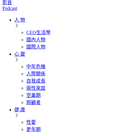
影音
Podcast
人 物
CEO生活學
國內人物
國際人物
心 靈
中年危機
人際關係
自我成長
兩性家庭
空巢期
照顧者
健 康
性愛
更年期