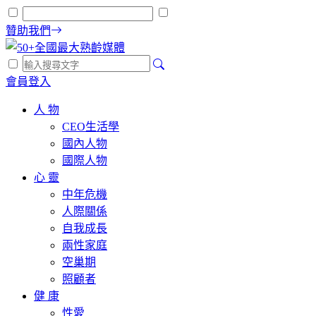
贊助我們
會員登入
人 物
CEO生活學
國內人物
國際人物
心 靈
中年危機
人際關係
自我成長
兩性家庭
空巢期
照顧者
健 康
性愛