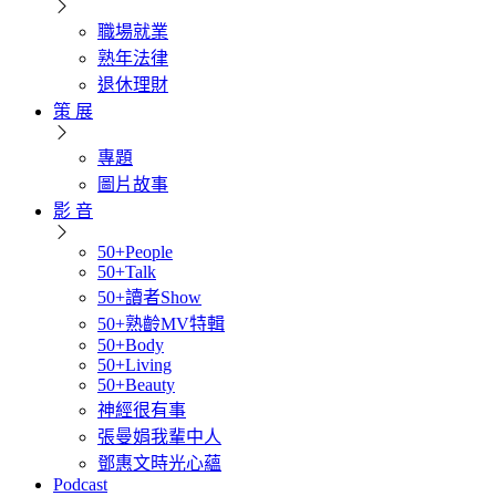
職場就業
熟年法律
退休理財
策 展
專題
圖片故事
影 音
50+People
50+Talk
50+讀者Show
50+熟齡MV特輯
50+Body
50+Living
50+Beauty
神經很有事
張曼娟我輩中人
鄧惠文時光心蘊
Podcast