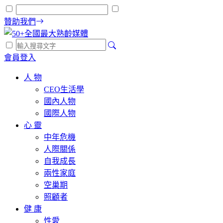
贊助我們
會員登入
人 物
CEO生活學
國內人物
國際人物
心 靈
中年危機
人際關係
自我成長
兩性家庭
空巢期
照顧者
健 康
性愛