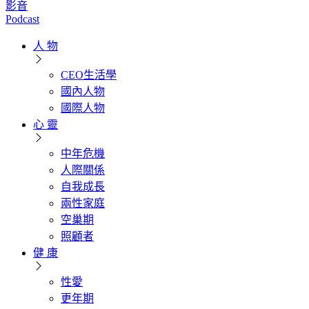
影音
Podcast
人 物
CEO生活學
國內人物
國際人物
心 靈
中年危機
人際關係
自我成長
兩性家庭
空巢期
照顧者
健 康
性愛
更年期