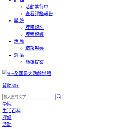
活動進行中
查看評鑑報告
學 院
課程報名
課程報導
活 動
精采報導
選 品
顛覆提案
贊助50+
學院
生活百科
評鑑
活動