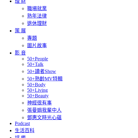
理 財
職場就業
熟年法律
退休理財
策 展
專題
圖片故事
影 音
50+People
50+Talk
50+讀者Show
50+熟齡MV特輯
50+Body
50+Living
50+Beauty
神經很有事
張曼娟我輩中人
鄧惠文時光心蘊
Podcast
生活百科
評 鑑