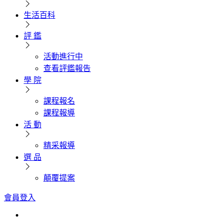
生活百科
評 鑑
活動進行中
查看評鑑報告
學 院
課程報名
課程報導
活 動
精采報導
選 品
顛覆提案
會員登入