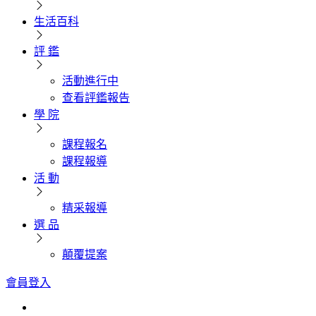
生活百科
評 鑑
活動進行中
查看評鑑報告
學 院
課程報名
課程報導
活 動
精采報導
選 品
顛覆提案
會員登入