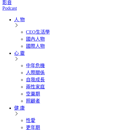
影音
Podcast
人 物
CEO生活學
國內人物
國際人物
心 靈
中年危機
人際關係
自我成長
兩性家庭
空巢期
照顧者
健 康
性愛
更年期