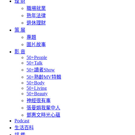
理 財
職場就業
熟年法律
退休理財
策 展
專題
圖片故事
影 音
50+People
50+Talk
50+讀者Show
50+熟齡MV特輯
50+Body
50+Living
50+Beauty
神經很有事
張曼娟我輩中人
鄧惠文時光心蘊
Podcast
生活百科
評 鑑