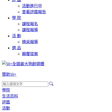
活動進行中
查看評鑑報告
學 院
課程報名
課程報導
活 動
精采報導
選 品
顛覆提案
贊助50+
學院
生活百科
評鑑
活動