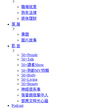
職場就業
熟年法律
退休理財
策 展
專題
圖片故事
影 音
50+People
50+Talk
50+讀者Show
50+熟齡MV特輯
50+Body
50+Living
50+Beauty
神經很有事
張曼娟我輩中人
鄧惠文時光心蘊
Podcast