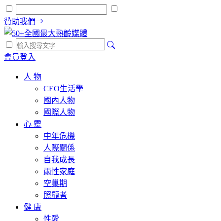
贊助我們
會員登入
人 物
CEO生活學
國內人物
國際人物
心 靈
中年危機
人際關係
自我成長
兩性家庭
空巢期
照顧者
健 康
性愛