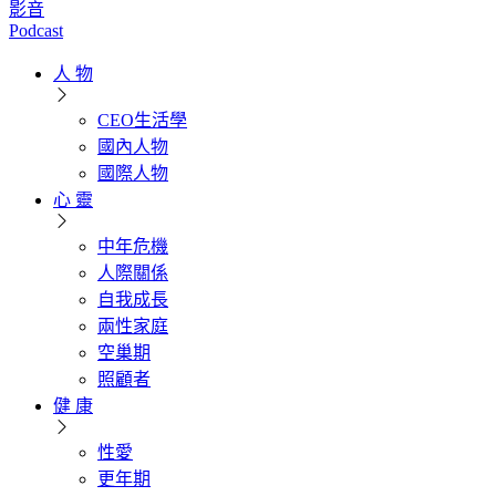
影音
Podcast
人 物
CEO生活學
國內人物
國際人物
心 靈
中年危機
人際關係
自我成長
兩性家庭
空巢期
照顧者
健 康
性愛
更年期