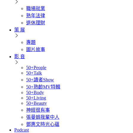
職場就業
熟年法律
退休理財
策 展
專題
圖片故事
影 音
50+People
50+Talk
50+讀者Show
50+熟齡MV特輯
50+Body
50+Living
50+Beauty
神經很有事
張曼娟我輩中人
鄧惠文時光心蘊
Podcast