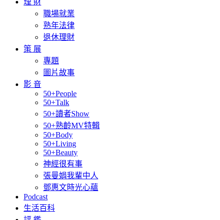
理 財
職場就業
熟年法律
退休理財
策 展
專題
圖片故事
影 音
50+People
50+Talk
50+讀者Show
50+熟齡MV特輯
50+Body
50+Living
50+Beauty
神經很有事
張曼娟我輩中人
鄧惠文時光心蘊
Podcast
生活百科
評 鑑