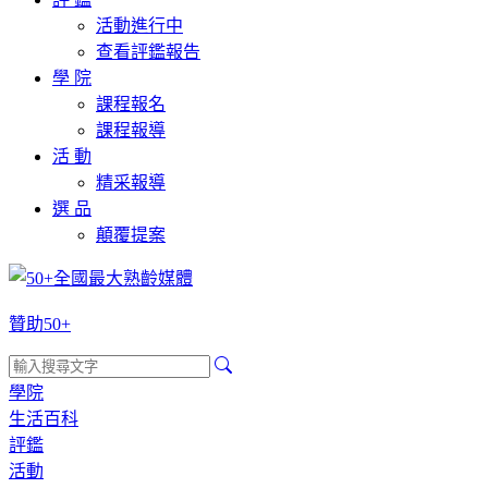
活動進行中
查看評鑑報告
學 院
課程報名
課程報導
活 動
精采報導
選 品
顛覆提案
贊助50+
學院
生活百科
評鑑
活動