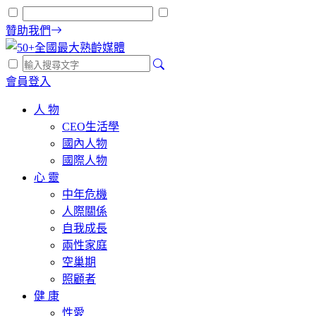
贊助我們
會員登入
人 物
CEO生活學
國內人物
國際人物
心 靈
中年危機
人際關係
自我成長
兩性家庭
空巢期
照顧者
健 康
性愛