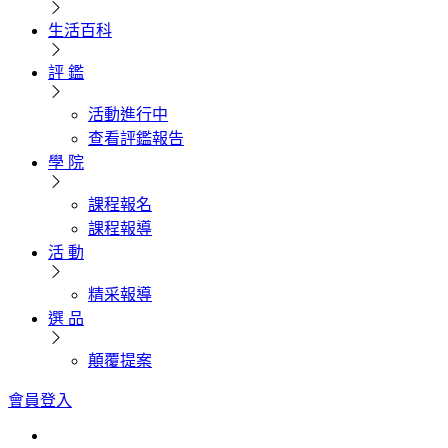
生活百科
評 鑑
活動進行中
查看評鑑報告
學 院
課程報名
課程報導
活 動
精采報導
選 品
顛覆提案
會員登入