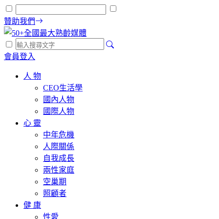
贊助我們
會員登入
人 物
CEO生活學
國內人物
國際人物
心 靈
中年危機
人際關係
自我成長
兩性家庭
空巢期
照顧者
健 康
性愛