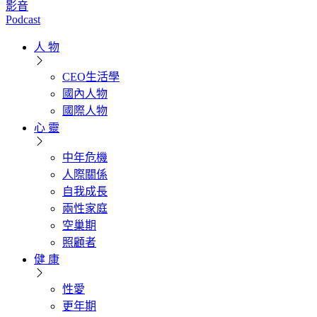
影音
Podcast
人 物
CEO生活學
國內人物
國際人物
心 靈
中年危機
人際關係
自我成長
兩性家庭
空巢期
照顧者
健 康
性愛
更年期