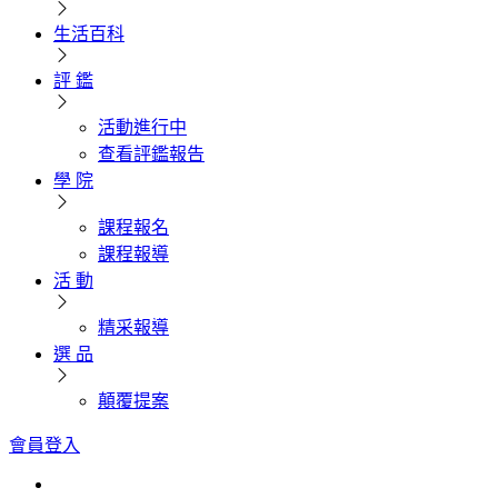
生活百科
評 鑑
活動進行中
查看評鑑報告
學 院
課程報名
課程報導
活 動
精采報導
選 品
顛覆提案
會員登入