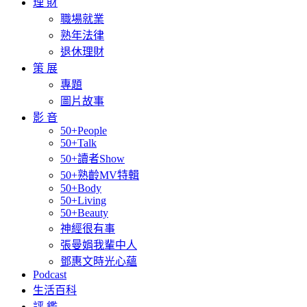
理 財
職場就業
熟年法律
退休理財
策 展
專題
圖片故事
影 音
50+People
50+Talk
50+讀者Show
50+熟齡MV特輯
50+Body
50+Living
50+Beauty
神經很有事
張曼娟我輩中人
鄧惠文時光心蘊
Podcast
生活百科
評 鑑