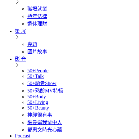
職場就業
熟年法律
退休理財
策 展
專題
圖片故事
影 音
50+People
50+Talk
50+讀者Show
50+熟齡MV特輯
50+Body
50+Living
50+Beauty
神經很有事
張曼娟我輩中人
鄧惠文時光心蘊
Podcast