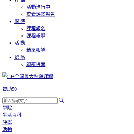
活動進行中
查看評鑑報告
學 院
課程報名
課程報導
活 動
精采報導
選 品
顛覆提案
贊助50+
學院
生活百科
評鑑
活動