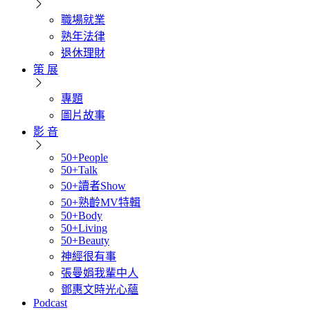
職場就業
熟年法律
退休理財
策 展
專題
圖片故事
影 音
50+People
50+Talk
50+讀者Show
50+熟齡MV特輯
50+Body
50+Living
50+Beauty
神經很有事
張曼娟我輩中人
鄧惠文時光心蘊
Podcast