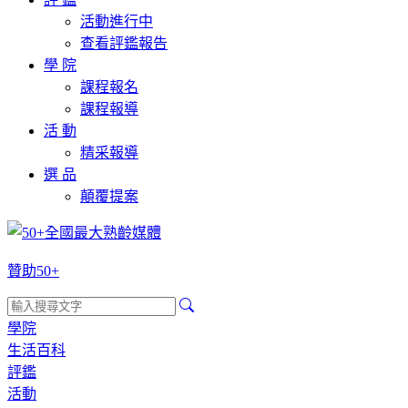
活動進行中
查看評鑑報告
學 院
課程報名
課程報導
活 動
精采報導
選 品
顛覆提案
贊助50+
學院
生活百科
評鑑
活動