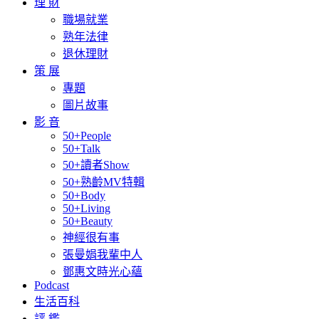
理 財
職場就業
熟年法律
退休理財
策 展
專題
圖片故事
影 音
50+People
50+Talk
50+讀者Show
50+熟齡MV特輯
50+Body
50+Living
50+Beauty
神經很有事
張曼娟我輩中人
鄧惠文時光心蘊
Podcast
生活百科
評 鑑