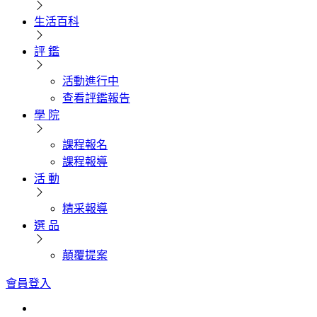
生活百科
評 鑑
活動進行中
查看評鑑報告
學 院
課程報名
課程報導
活 動
精采報導
選 品
顛覆提案
會員登入