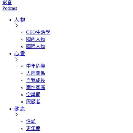
影音
Podcast
人 物
CEO生活學
國內人物
國際人物
心 靈
中年危機
人際關係
自我成長
兩性家庭
空巢期
照顧者
健 康
性愛
更年期