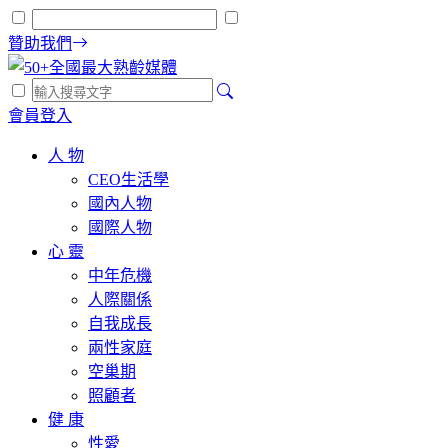
贊助我們
會員登入
人 物
CEO生活學
國內人物
國際人物
心 靈
中年危機
人際關係
自我成長
兩性家庭
空巢期
照顧者
健 康
性愛