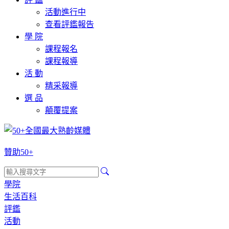
活動進行中
查看評鑑報告
學 院
課程報名
課程報導
活 動
精采報導
選 品
顛覆提案
贊助50+
學院
生活百科
評鑑
活動