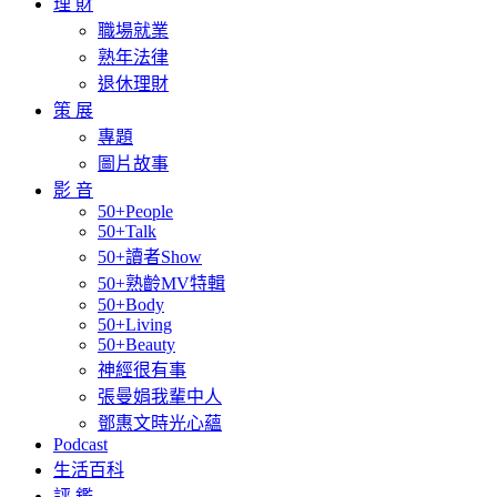
理 財
職場就業
熟年法律
退休理財
策 展
專題
圖片故事
影 音
50+People
50+Talk
50+讀者Show
50+熟齡MV特輯
50+Body
50+Living
50+Beauty
神經很有事
張曼娟我輩中人
鄧惠文時光心蘊
Podcast
生活百科
評 鑑