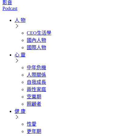
影音
Podcast
人 物
CEO生活學
國內人物
國際人物
心 靈
中年危機
人際關係
自我成長
兩性家庭
空巢期
照顧者
健 康
性愛
更年期