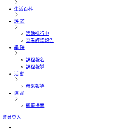
生活百科
評 鑑
活動進行中
查看評鑑報告
學 院
課程報名
課程報導
活 動
精采報導
選 品
顛覆提案
會員登入