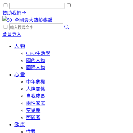
贊助我們
會員登入
人 物
CEO生活學
國內人物
國際人物
心 靈
中年危機
人際關係
自我成長
兩性家庭
空巢期
照顧者
健 康
性愛