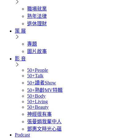
職場就業
熟年法律
退休理財
策 展
專題
圖片故事
影 音
50+People
50+Talk
50+讀者Show
50+熟齡MV特輯
50+Body
50+Living
50+Beauty
神經很有事
張曼娟我輩中人
鄧惠文時光心蘊
Podcast