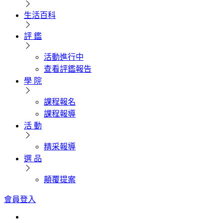
生活百科
評 鑑
活動進行中
查看評鑑報告
學 院
課程報名
課程報導
活 動
精采報導
選 品
顛覆提案
會員登入