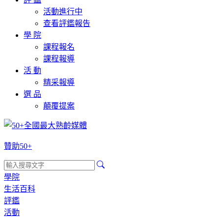
活動進行中
查看評鑑報告
學 院
課程報名
課程報導
活 動
精采報導
選 品
顛覆提案
贊助50+
學院
生活百科
評鑑
活動