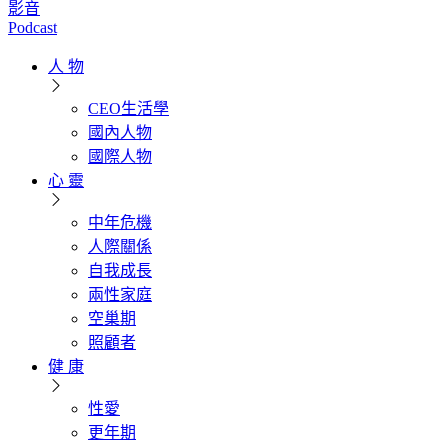
影音
Podcast
人 物
CEO生活學
國內人物
國際人物
心 靈
中年危機
人際關係
自我成長
兩性家庭
空巢期
照顧者
健 康
性愛
更年期