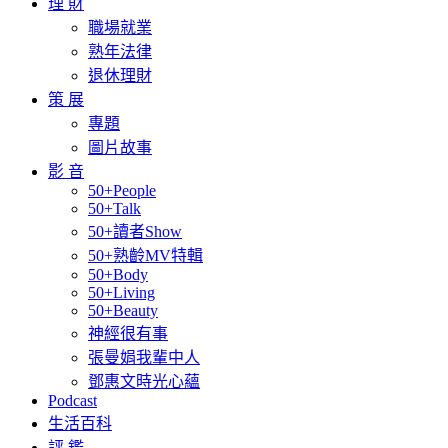
理 財
職場就業
熟年法律
退休理財
策 展
專題
圖片故事
影 音
50+People
50+Talk
50+讀者Show
50+熟齡MV特輯
50+Body
50+Living
50+Beauty
神經很有事
張曼娟我輩中人
鄧惠文時光心蘊
Podcast
生活百科
評 鑑