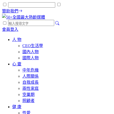
贊助我們
會員登入
人 物
CEO生活學
國內人物
國際人物
心 靈
中年危機
人際關係
自我成長
兩性家庭
空巢期
照顧者
健 康
性愛