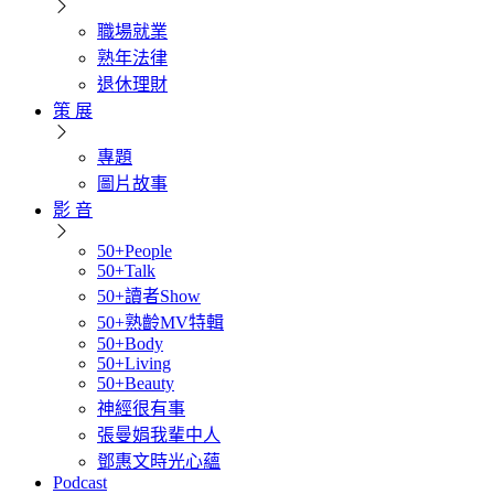
職場就業
熟年法律
退休理財
策 展
專題
圖片故事
影 音
50+People
50+Talk
50+讀者Show
50+熟齡MV特輯
50+Body
50+Living
50+Beauty
神經很有事
張曼娟我輩中人
鄧惠文時光心蘊
Podcast