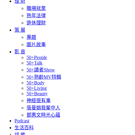
理 財
職場就業
熟年法律
退休理財
策 展
專題
圖片故事
影 音
50+People
50+Talk
50+讀者Show
50+熟齡MV特輯
50+Body
50+Living
50+Beauty
神經很有事
張曼娟我輩中人
鄧惠文時光心蘊
Podcast
生活百科
評 鑑