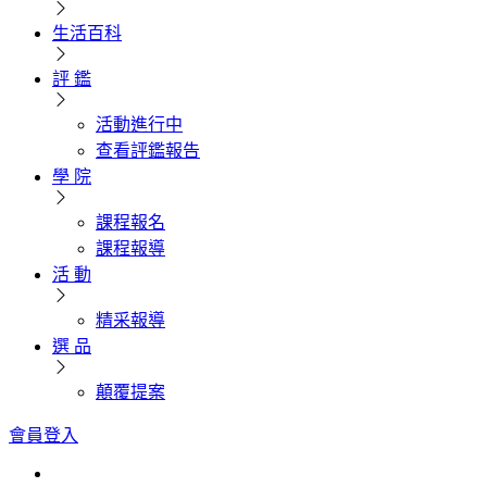
生活百科
評 鑑
活動進行中
查看評鑑報告
學 院
課程報名
課程報導
活 動
精采報導
選 品
顛覆提案
會員登入