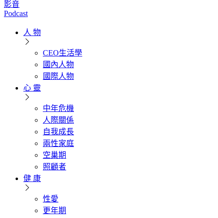
影音
Podcast
人 物
CEO生活學
國內人物
國際人物
心 靈
中年危機
人際關係
自我成長
兩性家庭
空巢期
照顧者
健 康
性愛
更年期