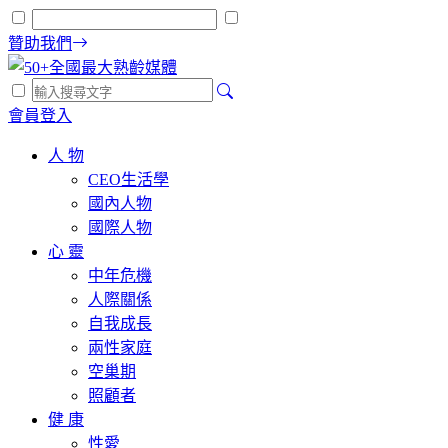
贊助我們
會員登入
人 物
CEO生活學
國內人物
國際人物
心 靈
中年危機
人際關係
自我成長
兩性家庭
空巢期
照顧者
健 康
性愛