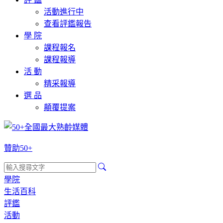
活動進行中
查看評鑑報告
學 院
課程報名
課程報導
活 動
精采報導
選 品
顛覆提案
贊助50+
學院
生活百科
評鑑
活動